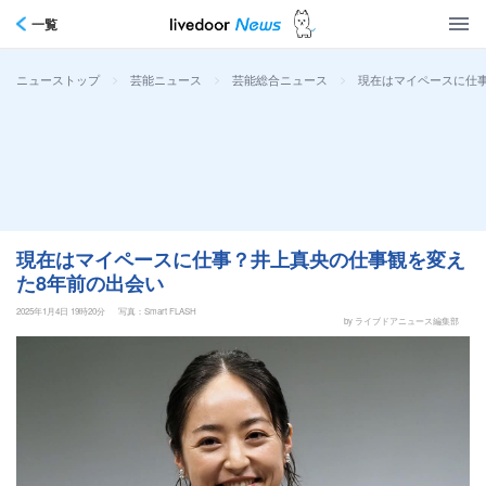
一覧
>
>
>
現在はマイペースに仕
ニューストップ
芸能ニュース
芸能総合ニュース
現在はマイペースに仕事？井上真央の仕事観を変え
た8年前の出会い
2025年1月4日 19時20分
写真：Smart FLASH
by ライブドアニュース編集部