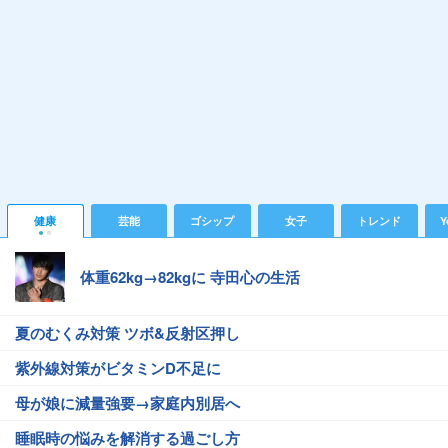
健康
芸能
ゴシップ
女子
トレンド
Y
体重62kg→82kgに 寺田心の生活
夏のむくみ対策 ツボ&反射区押し
紫外線対策がビタミンD不足に
母が娘に減量強要→家庭内別居へ
睡眠時の悩みを解消する過ごし方