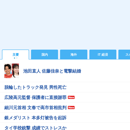
主要
国内
海外
IT 経済
ス
池田直人 佐藤佳奈と電撃結婚
脱輪したトラック発見 男性死亡
広陵高元監督 保護者に直接謝罪
細川元首相 文春で高市首相批判
銀メダリスト 本多灯被告を起訴
タイ学校銃撃 成績でストレスか