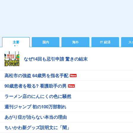
主要
国内
海外
IT 経済
ス
なぜ14回も忌引申請 驚きの結末
高松市の強盗 64歳男を指名手配
90歳患者を殴る? 看護助手の男
ラーメン店のにんにくの色に騒然
週刊ジャンプ 初の100万部割れ
あがり症が治らない本当の理由
ちいかわ新グッズ説明文に「闇」