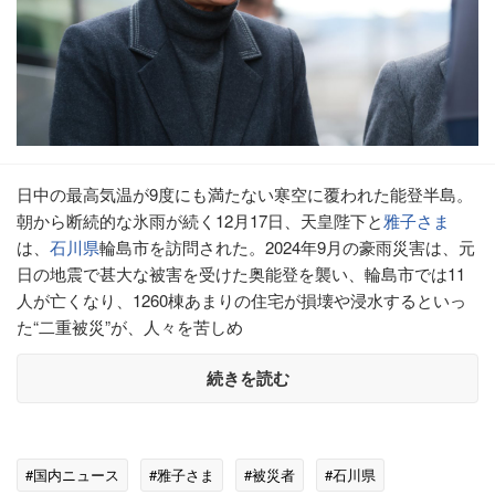
日中の最高気温が9度にも満たない寒空に覆われた能登半島。
朝から断続的な氷雨が続く12月17日、天皇陛下と
雅子さま
は、
石川県
輪島市を訪問された。2024年9月の豪雨災害は、元
日の地震で甚大な被害を受けた奥能登を襲い、輪島市では11
人が亡くなり、1260棟あまりの住宅が損壊や浸水するといっ
た“二重被災”が、人々を苦しめ
続きを読む
#国内ニュース
#雅子さま
#被災者
#石川県