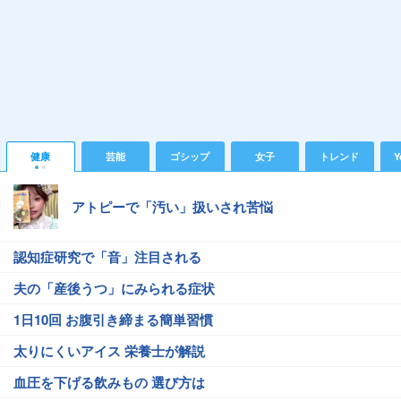
健康
芸能
ゴシップ
女子
トレンド
Y
アトピーで「汚い」扱いされ苦悩
認知症研究で「音」注目される
夫の「産後うつ」にみられる症状
1日10回 お腹引き締まる簡単習慣
太りにくいアイス 栄養士が解説
血圧を下げる飲みもの 選び方は