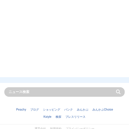
Peachy
ブログ
ショッピング
バンク
みんかぶ
みんかぶChoice
Kstyle
株探
プレスリリース
運営会社
利用規約
プライバシーポリシー