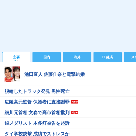
主要
国内
海外
IT 経済
ス
池田直人 佐藤佳奈と電撃結婚
脱輪したトラック発見 男性死亡
広陵高元監督 保護者に直接謝罪
細川元首相 文春で高市首相批判
銀メダリスト 本多灯被告を起訴
タイ学校銃撃 成績でストレスか