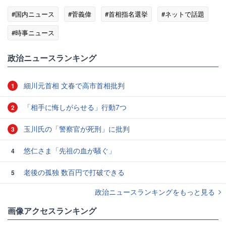
#国内ニュース
#菅義偉
#首相指名選挙
#ネットで話題
#時事ニュース
政治ニュースランキング
細川元首相 文春で高市首相批判
1
「相手に悔しがらせる」行動7つ
2
玉川氏の「警察官が死刑」に批判
3
悠仁さま「先祖の血が騒ぐ」
4
老後の孤独 数百円で打破できる
5
政治ニュースランキングをもっと見る
画像アクセスランキング