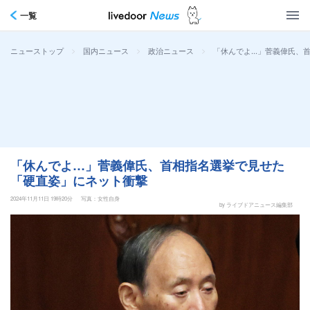
一覧
>
>
>
「休んでよ…」菅義偉氏、
ニューストップ
国内ニュース
政治ニュース
「休んでよ…」菅義偉氏、首相指名選挙で見せた
「硬直姿」にネット衝撃
2024年11月11日 19時20分
写真：女性自身
by ライブドアニュース編集部