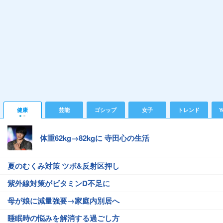
健康
芸能
ゴシップ
女子
トレンド
Y
体重62kg→82kgに 寺田心の生活
夏のむくみ対策 ツボ&反射区押し
紫外線対策がビタミンD不足に
母が娘に減量強要→家庭内別居へ
睡眠時の悩みを解消する過ごし方