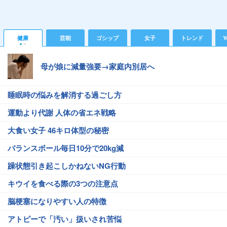
健康
芸能
ゴシップ
女子
トレンド
Y
母が娘に減量強要→家庭内別居へ
睡眠時の悩みを解消する過ごし方
運動より代謝 人体の省エネ戦略
大食い女子 46キロ体型の秘密
バランスボール毎日10分で20kg減
躁状態引き起こしかねないNG行動
キウイを食べる際の3つの注意点
脳梗塞になりやすい人の特徴
アトピーで「汚い」扱いされ苦悩