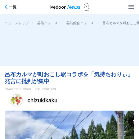
一覧
>
>
>
呂布カルマが町おこし
ニューストップ
芸能ニュース
芸能総合ニュース
呂布カルマが町おこし駅コラボを「気持ちわりぃ」
発言に批判が集中
2024年9月23日 17時50分
写真：Smart FLASH