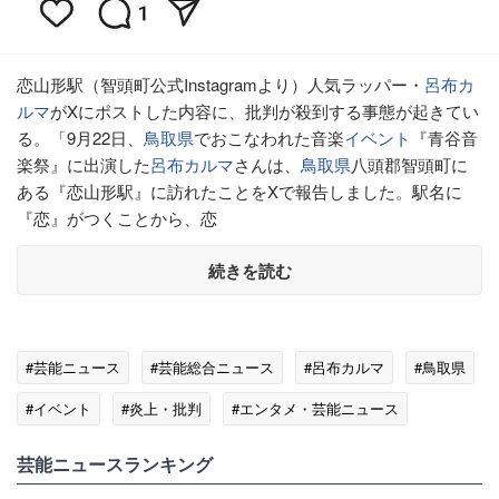
恋山形駅（智頭町公式Instagramより）人気ラッパー・
呂布カ
ルマ
がXにポストした内容に、批判が殺到する事態が起きてい
る。「9月22日、
鳥取県
でおこなわれた音楽
イベント
『青谷音
楽祭』に出演した
呂布カルマ
さんは、
鳥取県
八頭郡智頭町に
ある『恋山形駅』に訪れたことをXで報告しました。駅名に
『恋』がつくことから、恋
続きを読む
#芸能ニュース
#芸能総合ニュース
#呂布カルマ
#鳥取県
#イベント
#炎上・批判
#エンタメ・芸能ニュース
#ゴシップ
芸能ニュースランキング