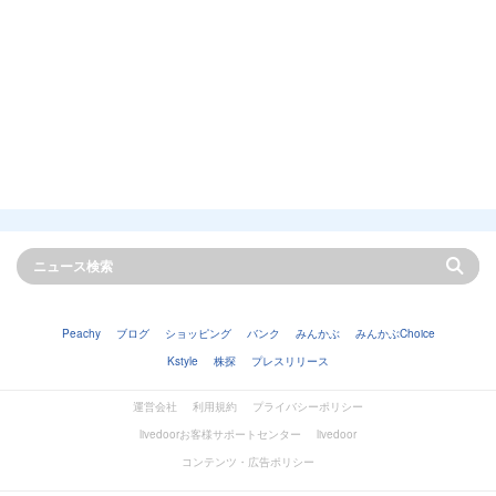
Peachy
ブログ
ショッピング
バンク
みんかぶ
みんかぶChoice
Kstyle
株探
プレスリリース
運営会社
利用規約
プライバシーポリシー
livedoorお客様サポートセンター
livedoor
コンテンツ・広告ポリシー