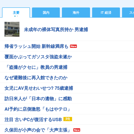
主要
国内
海外
IT 経済
ス
未成年の裸体写真所持か 男逮捕
帰省ラッシュ開始 新幹線満席も
覆面かぶってガソスタ強盗未遂か
「盗撮がクセに」教員の男逮捕
なぜ避難後に再入館できたのか
女児にAV見せわいせつ? 75歳逮捕
訪日米人が「日本の遺物」に感動
AI予約に店側激怒「もはやテロ」
注目 古いPCが復活するUSB
久保田が小声の会で「大声主張」