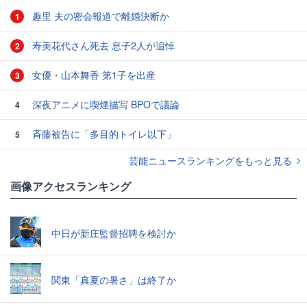
趣里 夫の密会報道で離婚決断か
1
寿美花代さん死去 息子2人が追悼
2
女優・山本舞香 第1子を出産
3
深夜アニメに喫煙描写 BPOで議論
4
斉藤被告に「多目的トイレ以下」
5
芸能ニュースランキングをもっと見る
画像アクセスランキング
中日が新庄監督招聘を検討か
関東「真夏の暑さ」は終了か