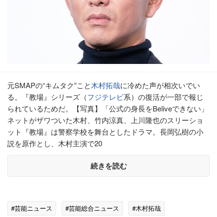
元SMAPの“キムタク”こと
木村拓哉
に冷めた声が相次いでい
る。『教場』シリーズ（
フジテレビ
系）の復活が一部で報じ
られているためだ。【写真】「公式の身長をBeliveできない」
ネットがザワついた木村、竹内涼真、上川隆也のスリーショ
ット『教場』は警察学校を舞台としたドラマ。長岡弘樹の小
説を原作とし、木村主演で20
続きを読む
#芸能ニュース
#芸能総合ニュース
#木村拓哉