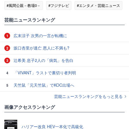
#風間公親－教場0－
#フジテレビ
#エンタメ・芸能ニュース
#視聴率
芸能ニュースランキング
広末涼子 次男の一言が転機に
1
坂口杏里が逃亡 恩人に不満も?
2
辻希美 息子2人の「病気」を告白
3
「VIVANT」ラストで裏切り者判明
4
天竺鼠「元天竺鼠」でKOC出場へ
5
芸能ニュースランキングをもっと見る
画像アクセスランキング
ハリアー改良 HEV一本化で高級化