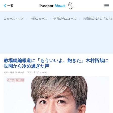
一覧
>
>
>
教場続編報道に「もう
ニューストップ
芸能ニュース
芸能総合ニュース
教場続編報道に「もういいよ、飽きた」木村拓哉に
世間から冷め過ぎた声
2024年9月10日 16時0分
写真：週刊女性PRIME