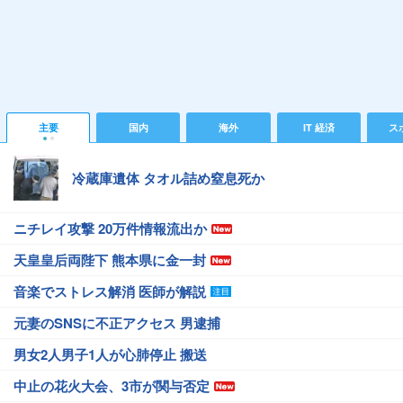
主要
国内
海外
IT 経済
ス
冷蔵庫遺体 タオル詰め窒息死か
ニチレイ攻撃 20万件情報流出か
天皇皇后両陛下 熊本県に金一封
音楽でストレス解消 医師が解説
元妻のSNSに不正アクセス 男逮捕
男女2人男子1人が心肺停止 搬送
中止の花火大会、3市が関与否定