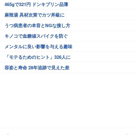
465gで321円 ドンキプリン品薄
麻辣湯 具材次第でカツ丼級に
うつ病患者の本音とNGな接し方
キノコで血糖値スパイクを防ぐ
メンタルに良い影響を与える趣味
「モテるためのヒント」326人に
容姿と寿命 28年追跡で見えた差