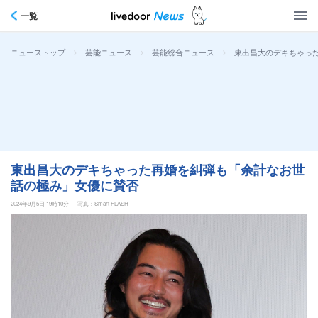
一覧
>
>
>
東出昌大のデキちゃっ
ニューストップ
芸能ニュース
芸能総合ニュース
東出昌大のデキちゃった再婚を糾弾も「余計なお世
話の極み」女優に賛否
2024年9月5日 19時10分
写真：Smart FLASH