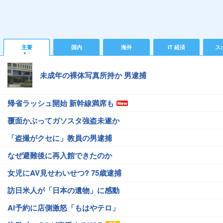
主要
国内
海外
IT 経済
ス
未成年の裸体写真所持か 男逮捕
帰省ラッシュ開始 新幹線満席も
覆面かぶってガソスタ強盗未遂か
「盗撮がクセに」教員の男逮捕
なぜ避難後に再入館できたのか
女児にAV見せわいせつ? 75歳逮捕
訪日米人が「日本の遺物」に感動
AI予約に店側激怒「もはやテロ」