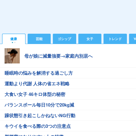
健康
芸能
ゴシップ
女子
トレンド
Y
母が娘に減量強要→家庭内別居へ
睡眠時の悩みを解消する過ごし方
運動より代謝 人体の省エネ戦略
大食い女子 46キロ体型の秘密
バランスボール毎日10分で20kg減
躁状態引き起こしかねないNG行動
キウイを食べる際の3つの注意点