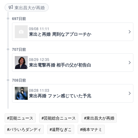
東出昌大が再婚
697日前
09/08 11:11
東出と再婚 周到なアプローチか
707日前
08/29 12:35
東出電撃再婚 相手の父が初告白
708日前
08/28 11:03
東出再婚 ファン感じていた予兆
#芸能ニュース
#芸能総合ニュース
#東出昌大が再婚
#バラいろダンディ
#遠野なぎこ
#橋本マナミ