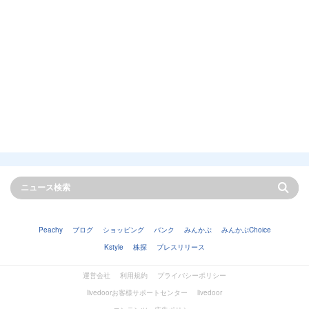
Peachy
ブログ
ショッピング
バンク
みんかぶ
みんかぶChoice
Kstyle
株探
プレスリリース
運営会社
利用規約
プライバシーポリシー
livedoorお客様サポートセンター
livedoor