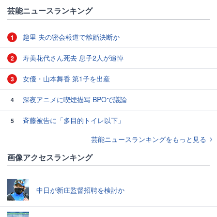
芸能ニュースランキング
趣里 夫の密会報道で離婚決断か
1
寿美花代さん死去 息子2人が追悼
2
女優・山本舞香 第1子を出産
3
深夜アニメに喫煙描写 BPOで議論
4
斉藤被告に「多目的トイレ以下」
5
芸能ニュースランキングをもっと見る
画像アクセスランキング
中日が新庄監督招聘を検討か