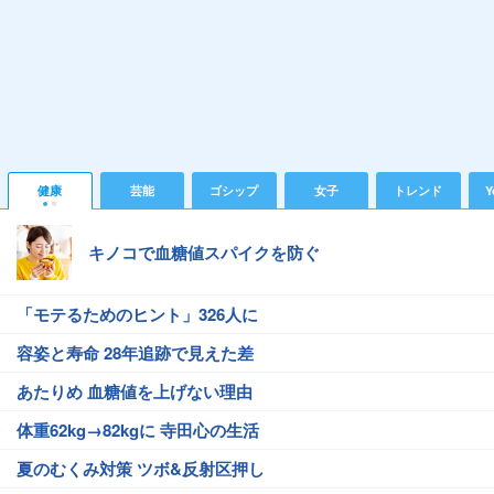
健康
芸能
ゴシップ
女子
トレンド
Y
キノコで血糖値スパイクを防ぐ
「モテるためのヒント」326人に
容姿と寿命 28年追跡で見えた差
あたりめ 血糖値を上げない理由
体重62kg→82kgに 寺田心の生活
夏のむくみ対策 ツボ&反射区押し