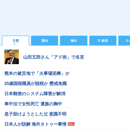
主要
国内
海外
IT 経済
ス
山田五郎さん「アド街」で名言
熊本の被災地で「火事場泥棒」か
25歳国税職員が脱税か 懲戒免職
日本郵便のシステム障害が解消
車中泊で女性死亡 遺族の胸中
息子助けようとした父 意識不明
日本人が誤解 海外タトゥー事情