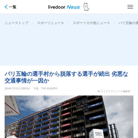
一覧
>
>
>
パリ五輪の
ニューストップ
スポーツニュース
スポーツその他ニュース
パリ五輪の選手村から脱落する選手が続出 劣悪な
交通事情が一因か
2024年7月31日 20時3分
写真：THE ANSWER
by ライブドアニュース編集部