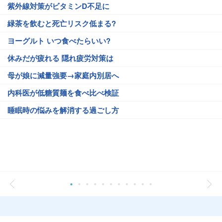
紫外線対策がビタミンD不足に
緑茶を飲むと死亡リスク低まる?
ヨーグルト いつ食べたらいい?
休みだが疲れる 隠れ疲労対策は
母が娘に減量強要→家庭内別居へ
内科医が低糖質麺を食べ比べ検証
睡眠時の悩みを解消する過ごし方