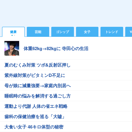
健康
芸能
ゴシップ
女子
トレンド
Y
体重62kg→82kgに 寺田心の生活
夏のむくみ対策 ツボ&反射区押し
紫外線対策がビタミンD不足に
母が娘に減量強要→家庭内別居へ
睡眠時の悩みを解消する過ごし方
運動より代謝 人体の省エネ戦略
歯科の保健治療を巡る「大嘘」
大食い女子 46キロ体型の秘密