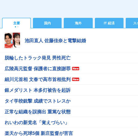
主要
国内
海外
IT 経済
ス
池田直人 佐藤佳奈と電撃結婚
脱輪したトラック発見 男性死亡
広陵高元監督 保護者に直接謝罪
細川元首相 文春で高市首相批判
銀メダリスト 本多灯被告を起訴
タイ学校銃撃 成績でストレスか
正常な組織を誤摘出 重篤な状態
れいわの新党名「覚えづらい」
楽天から死球5個 新庄監督が苦言