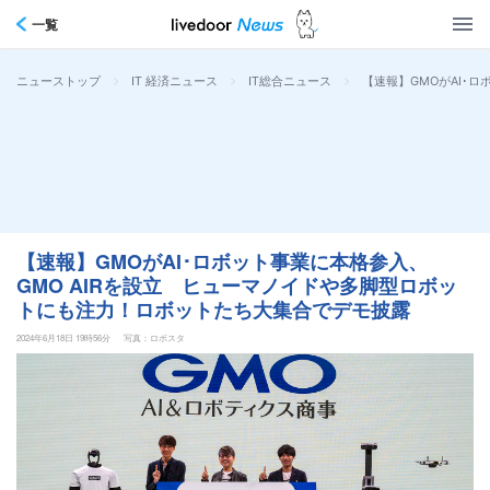
一覧
>
>
>
【速報】GMOがAI･
ニューストップ
IT 経済ニュース
IT総合ニュース
【速報】GMOがAI･ロボット事業に本格参入、
GMO AIRを設立 ヒューマノイドや多脚型ロボッ
トにも注力！ロボットたち大集合でデモ披露
2024年6月18日 19時56分
写真：ロボスタ