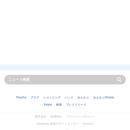
Peachy
ブログ
ショッピング
バンク
みんかぶ
みんかぶChoice
Kstyle
株探
プレスリリース
運営会社
利用規約
プライバシーポリシー
livedoorお客様サポートセンター
livedoor