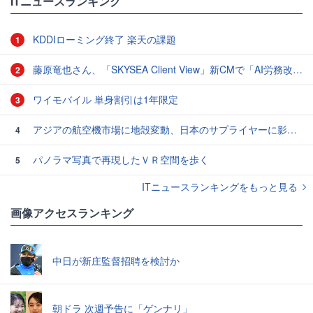
ITニュースランキング
KDDIローミング終了 楽天の課題
1
藤原竜也さん、「SKYSEA Client View」新CMで「AI労務改善」をアピール 働き方をAIが分析したら「すぐに休んで」と言われる？
2
ワイモバイル 単身割引は1年限定
3
アジアの航空機市場に地殻変動、日本のサプライヤーに影響も
4
パノラマ写真で再現したＶＲ空間を歩く
5
ITニュースランキングをもっと見る
画像アクセスランキング
中日が新庄監督招聘を検討か
朝ドラ 次週予告に「ゲンナリ」