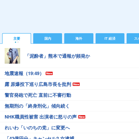
主要
国内
海外
IT 経済
ス
「泥酔者」熊本で通報が頻発か
地震速報（19:49）
露 原爆投下巡り広島市長を批判
警官発砲で死亡 直前に不審行動
無期刑の「終身刑化」傾向続く
NHK職員性被害 出演者に怒りの声
れいわ「いのちの党」に変更へ
「43億円分」キャンセル? 女逮捕