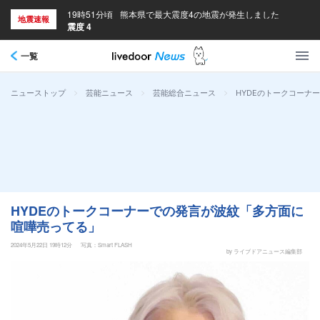
19時51分頃
熊本県で最大震度4の地震が発生しました
地震速報
震度 4
一覧
>
>
>
HYDEのトークコーナ
ニューストップ
芸能ニュース
芸能総合ニュース
HYDEのトークコーナーでの発言が波紋「多方面に
喧嘩売ってる」
2024年5月22日 19時12分
写真：Smart FLASH
by ライブドアニュース編集部