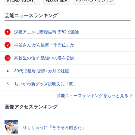
#TERU（GLAY）
#LUNA SEA
#マリリン・マンソン
#沢田研二
#GLAY
芸能ニュースランキング
深夜アニメに喫煙描写 BPOで議論
1
桐谷さん がん後悔「千円位」か
2
高校生の信子 勉強中の姿を公開
3
30代で祖母 交際1カ月で妊娠
4
ちいかわ新グッズ説明文に「闇」
5
芸能ニュースランキングをもっと見る
画像アクセスランキング
りくりゅうに「そろそろ飽きた」