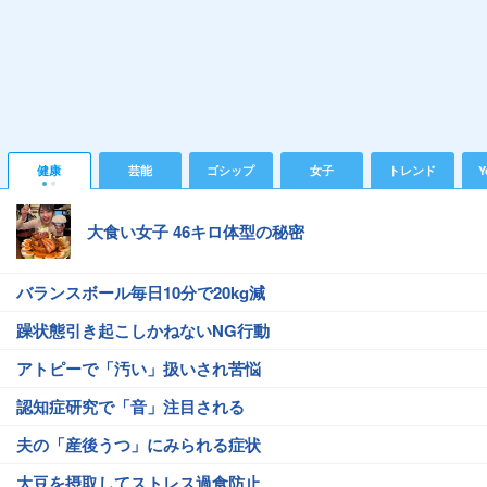
健康
芸能
ゴシップ
女子
トレンド
Y
大食い女子 46キロ体型の秘密
バランスボール毎日10分で20kg減
躁状態引き起こしかねないNG行動
アトピーで「汚い」扱いされ苦悩
認知症研究で「音」注目される
夫の「産後うつ」にみられる症状
大豆を摂取してストレス過食防止