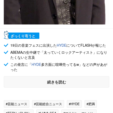
ざっくり言うと
19日の音楽フェスに出演した
HYDE
についてFLASHが報じた
ABEMAの生中継で「太っていくロックアーティスト」になり
たくないと言及
この発言に「
HYDE
多方面に喧嘩売ってるw」などの声があが
った
続きを読む
#芸能ニュース
#芸能総合ニュース
#HYDE
#肥満