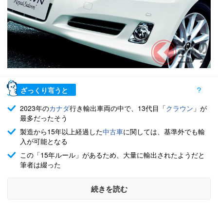
ざっくり言うと
2023年の
カナダ
行き輸出車両の中で、13代目「
クラウン
」が
最多だったそう
製造から15年以上経過した
中古車
に関しては、基準外でも輸
入が可能となる
この「15年ルール」があるため、大量に輸出されたようだと
筆者は綴った
続きを読む