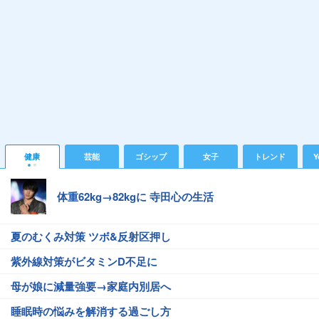
健康
芸能
ゴシップ
女子
トレンド
Y
体重62kg→82kgに 寺田心の生活
夏のむくみ対策 ツボ&反射区押し
紫外線対策がビタミンD不足に
母が娘に減量強要→家庭内別居へ
睡眠時の悩みを解消する過ごし方