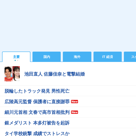
主要
国内
海外
IT 経済
ス
池田直人 佐藤佳奈と電撃結婚
脱輪したトラック発見 男性死亡
広陵高元監督 保護者に直接謝罪
細川元首相 文春で高市首相批判
銀メダリスト 本多灯被告を起訴
タイ学校銃撃 成績でストレスか