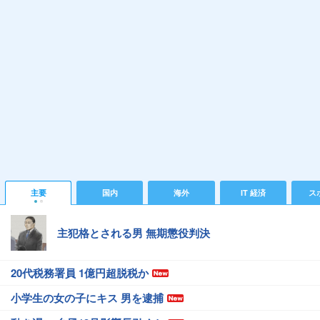
主要
国内
海外
IT 経済
ス
主犯格とされる男 無期懲役判決
20代税務署員 1億円超脱税か
小学生の女の子にキス 男を逮捕