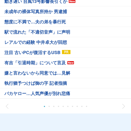
動き遅い 台風13号影響長引くか
未成年の裸体写真所持か 男逮捕
態度に不満で…夫の弟を暴行死
駅で流れた「不適切音声」に声明
レアルでの経験 中井卓大が回想
注目 古いPCが復活するUSB
有吉「引退時期」について言及
嫌と言わないから同意では…見解
執行猶予つけば御の字 記者指摘
バカヤロー…人気声優が別れ悲痛