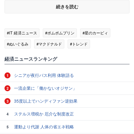
続きを読む
#IT 経済ニュース
#ポムポムプリン
#星のカービィ
#ぬいぐるみ
#マクドナルド
#トレンド
経済ニュースランキング
シニアが夜行バス利用 体験語る
1
一流企業に「働かないオジサン」
2
35度以上でハンディファン逆効果
3
ステルス増税か 厄介な制度改正
4
運動より代謝 人体の省エネ戦略
5