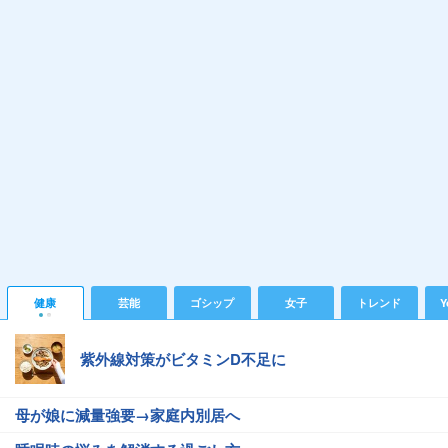
健康
芸能
ゴシップ
女子
トレンド
Y
紫外線対策がビタミンD不足に
母が娘に減量強要→家庭内別居へ