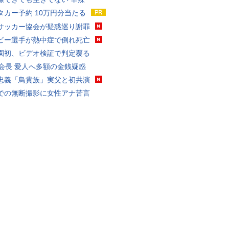
タカー予約 10万円分当たる
サッカー協会が疑惑巡り謝罪
ビー選手が熱中症で倒れ死亡
園初、ビデオ検証で判定覆る
FA会長 愛人へ多額の金銭疑惑
忠義「鳥貴族」実父と初共演
での無断撮影に女性アナ苦言