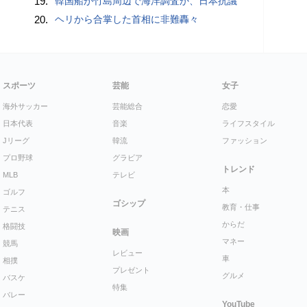
19.
韓国船が竹島周辺で海洋調査か、日本抗議
20.
ヘリから合掌した首相に非難轟々
スポーツ
芸能
女子
海外サッカー
芸能総合
恋愛
日本代表
音楽
ライフスタイル
Jリーグ
韓流
ファッション
プロ野球
グラビア
トレンド
MLB
テレビ
本
ゴルフ
ゴシップ
教育・仕事
テニス
からだ
格闘技
映画
マネー
競馬
レビュー
車
相撲
プレゼント
グルメ
バスケ
特集
バレー
YouTube