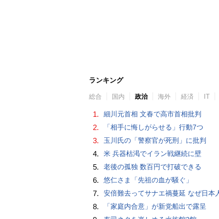
ランキング
総合
国内
政治
海外
経済
IT
1.
細川元首相 文春で高市首相批判
2.
「相手に悔しがらせる」行動7つ
3.
玉川氏の「警察官が死刑」に批判
4.
米 兵器枯渇でイラン戦継続に壁
5.
老後の孤独 数百円で打破できる
6.
悠仁さま「先祖の血が騒ぐ」
7.
安倍難去ってサナエ禍蔓延 なぜ日本人は妙ちくりんな女に騙されてしまったのか（
8.
「家庭内合意」が新党船出で露呈