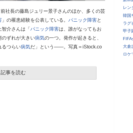
レン
P）前社長の藤島ジュリー景子さんのほか、多くの芸
韓国
害
」の罹患経験を公表している。
パニック障害
と
ラグ
上智介さんは「
パニック障害
は、誰がなってもお
甲子
態のずれが大きい
病気
の一つ。発作が起きると、
FI
大倉
れるつらい
病気
だ」という――。写真＝iStock.co
ロケ
記事を読む