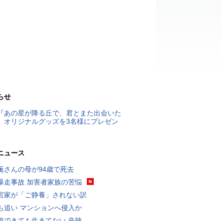
らせ
『あの星が降る丘で、君とまた出会いた
』オリジナルグッズを3名様にプレゼン
ニュース
薫さんの母が94歳で死去
暴走事故 加害者家族の苦悩
宮家が「ご静養」されない訳
も追い マンションへ侵入か
線できても生きてない 辛辣