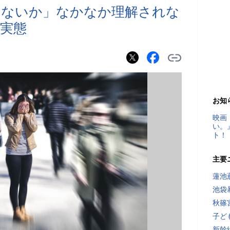
ゃないか」なかなか理解されな
実態
お知
映画
い。
ト！
主要
蓮池
池袋
秋篠
子ど
新幹