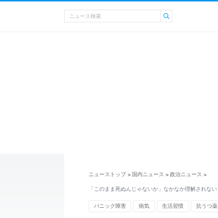
ニューストップ
国内ニュース
政治ニュース
>
>
>
「このまま死ぬんじゃないか」なかなか理解されない
パニック障害
病気
生活習慣
抗うつ薬