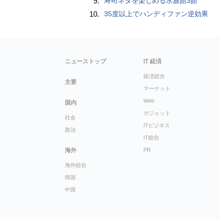
9.
寿司ネタを楽しめる水族館3館
10.
35度以上でハンディファン逆効果
ニューストップ
IT 経済
経済総合
主要
マーケット
Web
国内
ガジェット
社会
ITビジネス
政治
IT総合
海外
PR
海外総合
韓国
中国