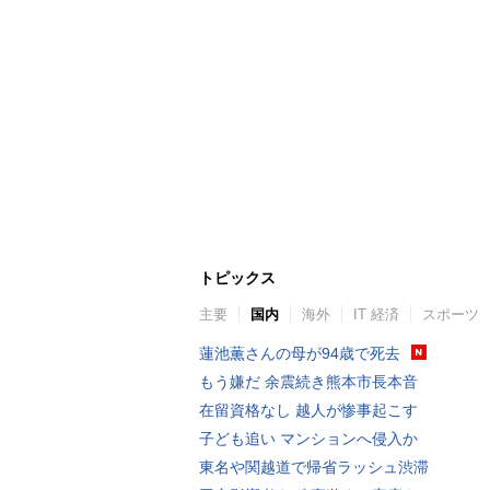
トピックス
主要
国内
海外
IT 経済
スポーツ
蓮池薫さんの母が94歳で死去
もう嫌だ 余震続き熊本市長本音
在留資格なし 越人が惨事起こす
子ども追い マンションへ侵入か
東名や関越道で帰省ラッシュ渋滞