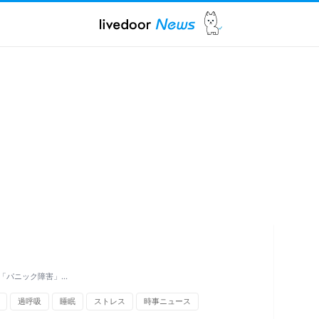
「パニック障害」…
過呼吸
睡眠
ストレス
時事ニュース