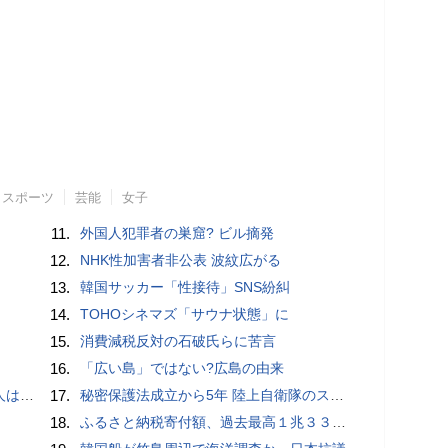
スポーツ
芸能
女子
11.
外国人犯罪者の巣窟? ビル摘発
12.
NHK性加害者非公表 波紋広がる
13.
韓国サッカー「性接待」SNS紛糾
14.
TOHOシネマズ「サウナ状態」に
15.
消費減税反対の石破氏らに苦言
16.
「広い島」ではない?広島の由来
適菜収）
17.
秘密保護法成立から5年 陸上自衛隊のスパイ組織「別班」暴いたベテラン記者が警鐘 - BLOGOS編集部
18.
ふるさと納税寄付額、過去最高１兆３３１４億円…住民税控除額最大は横浜市の３７３億円