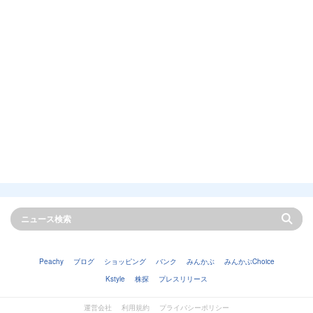
Peachy
ブログ
ショッピング
バンク
みんかぶ
みんかぶChoice
Kstyle
株探
プレスリリース
運営会社
利用規約
プライバシーポリシー