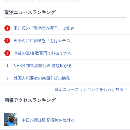
政治ニュースランキング
玉川氏の「警察官が死刑」に批判
1
AI予約に店側激怒「もはやテロ」
2
老後の孤独 数百円で打破できる
3
NHK性加害者非公表 波紋広がる
4
外国人犯罪者の巣窟? ビル摘発
5
政治ニュースランキングをもっと見る
画像アクセスランキング
中日が新庄監督招聘を検討か