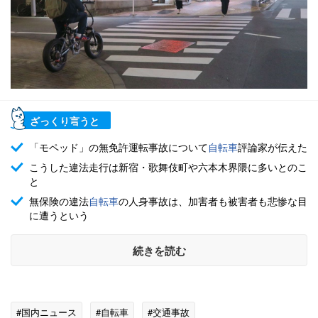
ざっくり言うと
「モペッド」の無免許運転事故について
自転車
評論家が伝えた
こうした違法走行は新宿・歌舞伎町や六本木界隈に多いとのこ
と
無保険の違法
自転車
の人身事故は、加害者も被害者も悲惨な目
に遭うという
続きを読む
#国内ニュース
#自転車
#交通事故