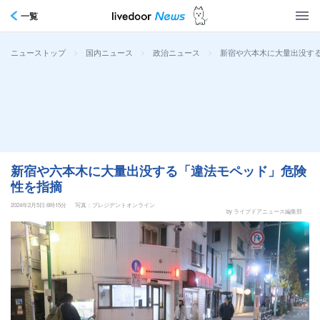
一覧
>
>
>
新宿や六本木に大量出没す
ニューストップ
国内ニュース
政治ニュース
新宿や六本木に大量出没する「違法モペッド」危険
性を指摘
2024年2月5日 6時15分
写真：プレジデントオンライン
by ライブドアニュース編集部