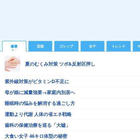
健康
芸能
ゴシップ
女子
トレンド
Y
夏のむくみ対策 ツボ&反射区押し
紫外線対策がビタミンD不足に
母が娘に減量強要→家庭内別居へ
睡眠時の悩みを解消する過ごし方
運動より代謝 人体の省エネ戦略
歯科の保健治療を巡る「大嘘」
大食い女子 46キロ体型の秘密