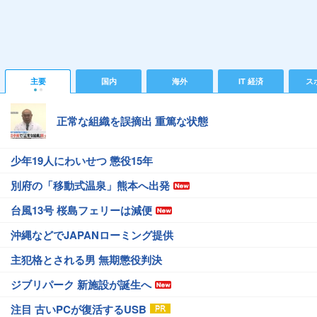
主要
国内
海外
IT 経済
ス
正常な組織を誤摘出 重篤な状態
少年19人にわいせつ 懲役15年
別府の「移動式温泉」熊本へ出発
台風13号 桜島フェリーは減便
沖縄などでJAPANローミング提供
主犯格とされる男 無期懲役判決
ジブリパーク 新施設が誕生へ
注目 古いPCが復活するUSB