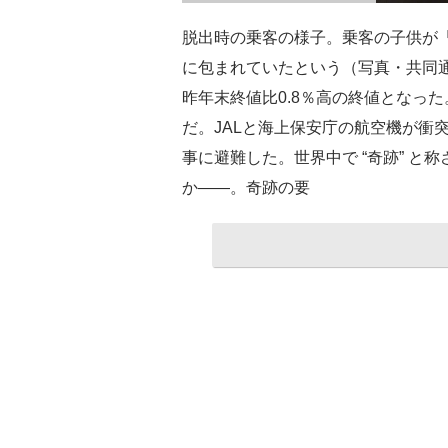
脱出時の乗客の様子。乗客の子供が
に包まれていたという（写真・共同通
昨年末終値比0.8％高の終値となっ
だ。JALと海上保安庁の航空機が衝突
事に避難した。世界中で “奇跡” 
か――。奇跡の要