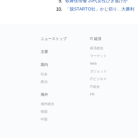
9.
歌舞伎俳優 20代女性ひき逃げか
10.
「脱STARTO社」かじ切り…大勝利
ニューストップ
IT 経済
経済総合
主要
マーケット
Web
国内
ガジェット
社会
ITビジネス
政治
IT総合
海外
PR
海外総合
韓国
中国