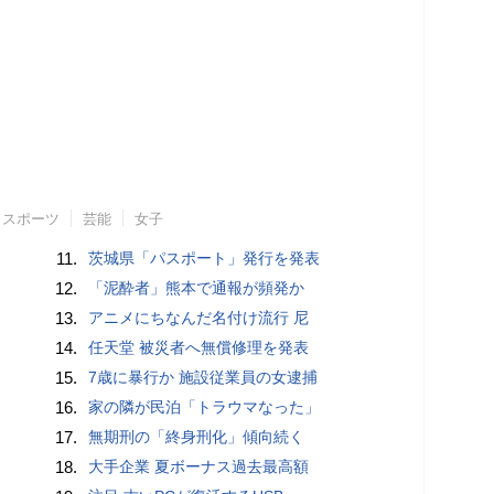
スポーツ
芸能
女子
11.
茨城県「パスポート」発行を発表
12.
「泥酔者」熊本で通報が頻発か
13.
アニメにちなんだ名付け流行 尼
14.
任天堂 被災者へ無償修理を発表
15.
7歳に暴行か 施設従業員の女逮捕
16.
家の隣が民泊「トラウマなった」
17.
無期刑の「終身刑化」傾向続く
18.
大手企業 夏ボーナス過去最高額