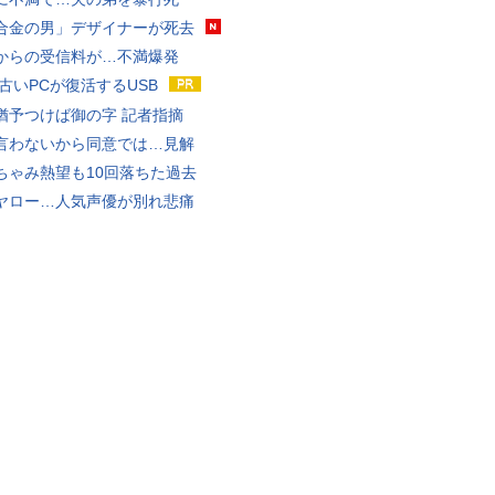
合金の男」デザイナーが死去
からの受信料が…不満爆発
 古いPCが復活するUSB
猶予つけば御の字 記者指摘
言わないから同意では…見解
ちゃみ熱望も10回落ちた過去
ヤロー…人気声優が別れ悲痛