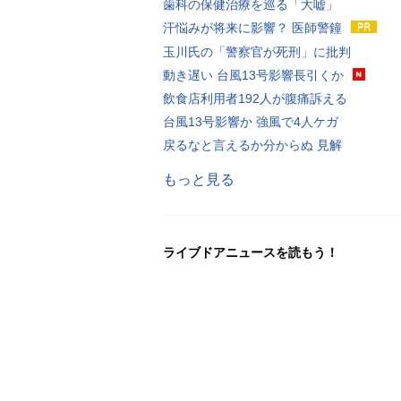
歯科の保健治療を巡る「大嘘」
汗悩みが将来に影響？ 医師警鐘
玉川氏の「警察官が死刑」に批判
動き遅い 台風13号影響長引くか
飲食店利用者192人が腹痛訴える
台風13号影響か 強風で4人ケガ
戻るなと言えるか分からぬ 見解
もっと見る
ライブドアニュースを読もう！