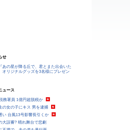
らせ
『あの星が降る丘で、君とまた出会いた
』オリジナルグッズを3名様にプレゼン
ニュース
代税務署員 1億円超脱税か
生の女の子にキス 男を逮捕
遅い 台風13号影響長引くか
の大誤審? 晴れ舞台で悲劇
に不満で…夫の弟を暴行死