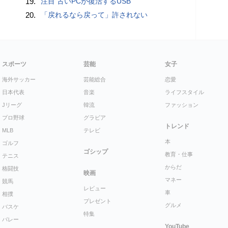
19.
注目 古いPCが復活するUSB
20.
「戻れるなら戻って」許されない
スポーツ
芸能
女子
海外サッカー
芸能総合
恋愛
日本代表
音楽
ライフスタイル
Jリーグ
韓流
ファッション
プロ野球
グラビア
トレンド
MLB
テレビ
本
ゴルフ
ゴシップ
教育・仕事
テニス
からだ
格闘技
映画
マネー
競馬
レビュー
車
相撲
プレゼント
グルメ
バスケ
特集
バレー
YouTube