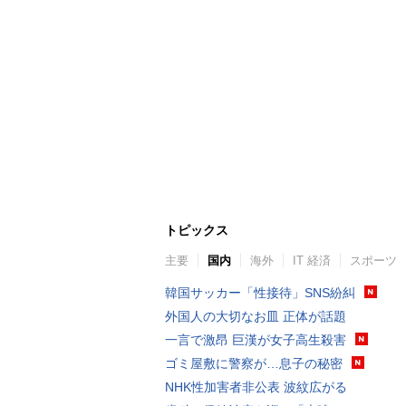
トピックス
主要
国内
海外
IT 経済
スポーツ
韓国サッカー「性接待」SNS紛糾
外国人の大切なお皿 正体が話題
一言で激昂 巨漢が女子高生殺害
ゴミ屋敷に警察が…息子の秘密
NHK性加害者非公表 波紋広がる