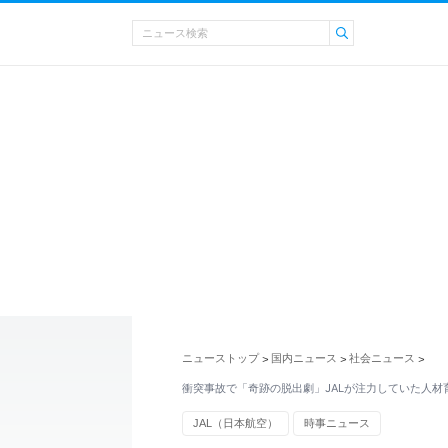
ニューストップ
国内ニュース
社会ニュース
>
>
>
衝突事故で「奇跡の脱出劇」JALが注力していた人材
JAL（日本航空）
時事ニュース