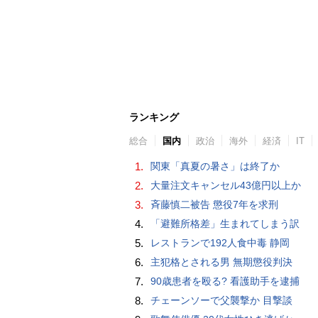
ランキング
総合
国内
政治
海外
経済
IT
1.
関東「真夏の暑さ」は終了か
2.
大量注文キャンセル43億円以上か
3.
斉藤慎二被告 懲役7年を求刑
4.
「避難所格差」生まれてしまう訳
5.
レストランで192人食中毒 静岡
6.
主犯格とされる男 無期懲役判決
7.
90歳患者を殴る? 看護助手を逮捕
8.
チェーンソーで父襲撃か 目撃談