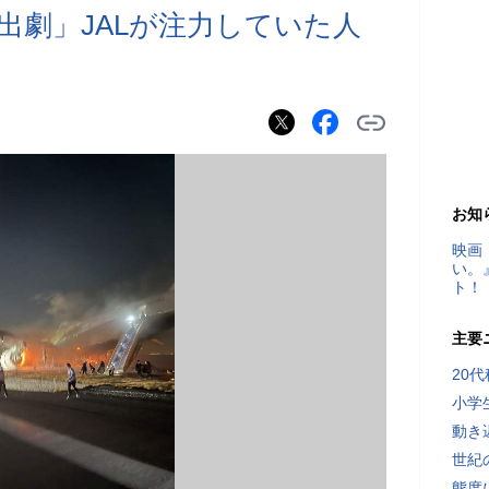
出劇」JALが注力していた人
お知
映画
い。
ト！
主要
20
小学
動き
世紀
態度