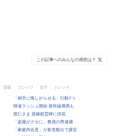
この記事へのみんなの感想は？
芸能
ゴシップ
女子
トレンド
「相手に悔しがらせる」行動7つ
帰省ラッシュ開始 新幹線満席も
悠仁さま 原爆慰霊碑に供花
「盗撮がクセに」教員の男逮捕
「家庭内合意」が新党船出で露呈