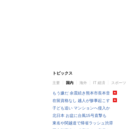
トピックス
主要
国内
海外
IT 経済
スポーツ
もう嫌だ 余震続き熊本市長本音
在留資格なし 越人が惨事起こす
子ども追い マンションへ侵入か
北日本 お盆に台風15号直撃も
東名や関越道で帰省ラッシュ渋滞