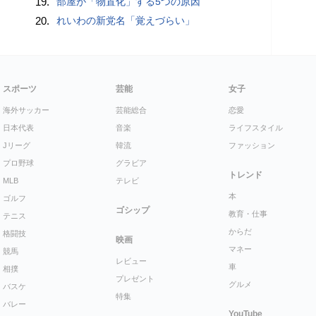
19.
部屋が「物置化」する5つの原因
20.
れいわの新党名「覚えづらい」
スポーツ
芸能
女子
海外サッカー
芸能総合
恋愛
日本代表
音楽
ライフスタイル
Jリーグ
韓流
ファッション
プロ野球
グラビア
トレンド
MLB
テレビ
本
ゴルフ
ゴシップ
教育・仕事
テニス
からだ
格闘技
映画
マネー
競馬
レビュー
車
相撲
プレゼント
グルメ
バスケ
特集
バレー
YouTube