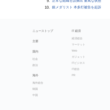
9.
正常な組織を誤摘出 重篤な状態
10.
銀メダリスト 本多灯被告を起訴
ニューストップ
IT 経済
経済総合
主要
マーケット
Web
国内
ガジェット
社会
ITビジネス
政治
IT総合
海外
PR
海外総合
韓国
中国