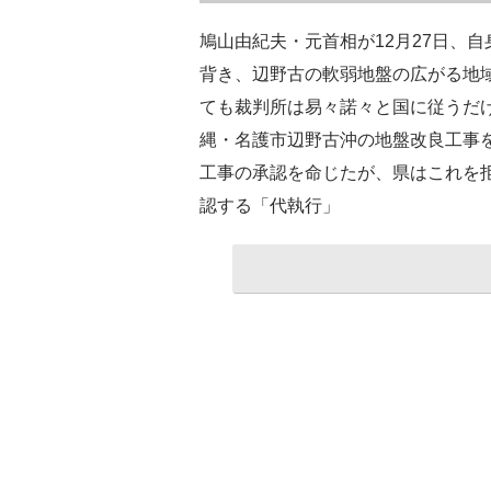
鳩山由紀夫・元首相が12月27日、自身
背き、辺野古の軟弱地盤の広がる地
ても裁判所は易々諾々と国に従うだ
縄・名護市辺野古沖の地盤改良工事
工事の承認を命じたが、県はこれを拒
認する「代執行」