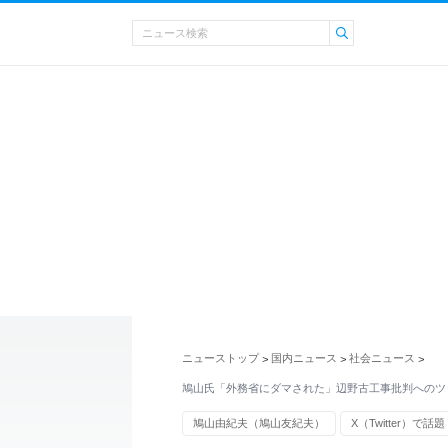
ニューストップ
国内ニュース
社会ニュース
>
>
>
鳩山氏「外務省にダマされた」辺野古工事批判へのツ
鳩山由紀夫（鳩山友紀夫）
X（Twitter）で話題