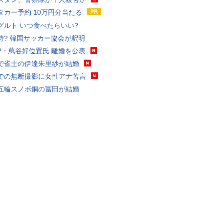
タカー予約 10万円分当たる
グルト いつ食べたらいい?
待? 韓国サッカー協会が釈明
P・蔦谷好位置氏 離婚を公表
で雀士の伊達朱里紗が結婚
での無断撮影に女性アナ苦言
五輪スノボ銅の冨田が結婚