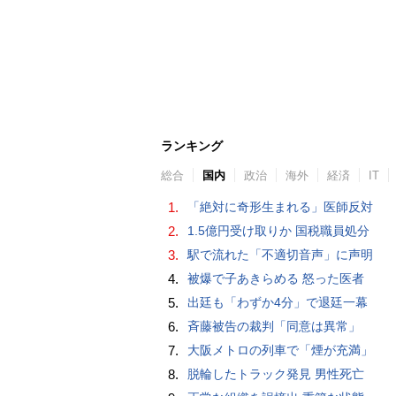
ランキング
総合
国内
政治
海外
経済
IT
1.
「絶対に奇形生まれる」医師反対
2.
1.5億円受け取りか 国税職員処分
3.
駅で流れた「不適切音声」に声明
4.
被爆で子あきらめる 怒った医者
5.
出廷も「わずか4分」で退廷一幕
6.
斉藤被告の裁判「同意は異常」
7.
大阪メトロの列車で「煙が充満」
8.
脱輪したトラック発見 男性死亡