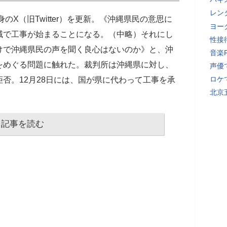
レン
のX（旧Twitter）を更新。《沖縄県民の意思に
ヨー
域で工事が始まることになる。（中略）それにし
性接
けで沖縄県民の声を聞く良心はないのか》と、沖
音楽
をめぐる問題に触れた。裁判所は沖縄県に対し、
声優
ロケ
否。12月28日には、国が県に代わって工事を承
北京
記事を読む