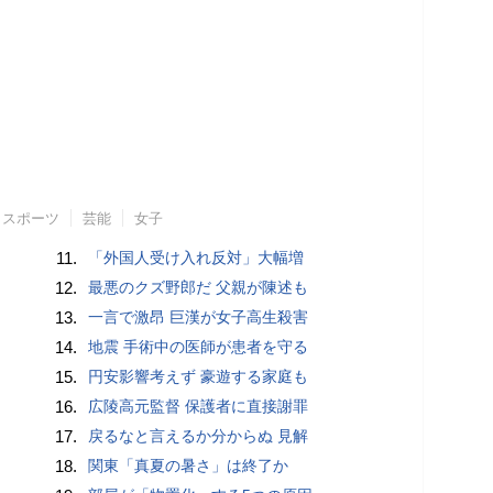
スポーツ
芸能
女子
11.
「外国人受け入れ反対」大幅増
12.
最悪のクズ野郎だ 父親が陳述も
13.
一言で激昂 巨漢が女子高生殺害
14.
地震 手術中の医師が患者を守る
15.
円安影響考えず 豪遊する家庭も
16.
広陵高元監督 保護者に直接謝罪
17.
戻るなと言えるか分からぬ 見解
18.
関東「真夏の暑さ」は終了か