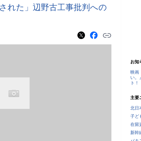
された」辺野古工事批判への
？
お知
映画
い。
ト！
主要
北日
子ど
在留
新幹
パキ