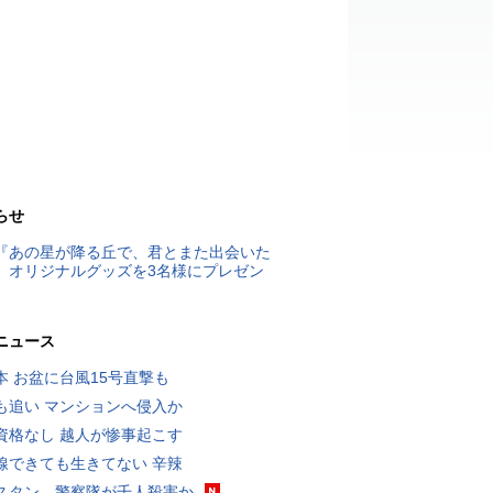
らせ
『あの星が降る丘で、君とまた出会いた
』オリジナルグッズを3名様にプレゼン
ニュース
本 お盆に台風15号直撃も
も追い マンションへ侵入か
資格なし 越人が惨事起こす
線できても生きてない 辛辣
スタン、警察隊が千人殺害か