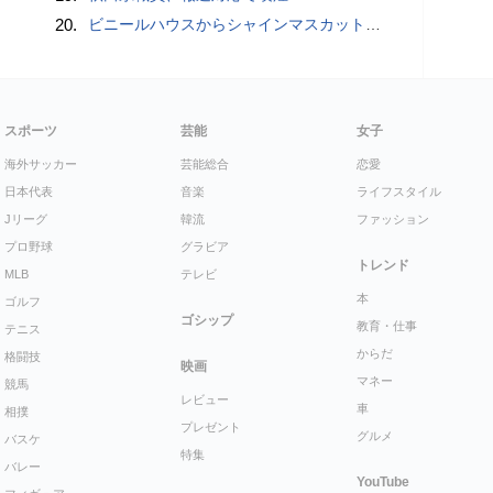
20.
ビニールハウスからシャインマスカット約200房を盗んだ疑い ネットで販売か 無職の男（42）逮捕 岡山県警
スポーツ
芸能
女子
海外サッカー
芸能総合
恋愛
日本代表
音楽
ライフスタイル
Jリーグ
韓流
ファッション
プロ野球
グラビア
トレンド
MLB
テレビ
本
ゴルフ
ゴシップ
教育・仕事
テニス
からだ
格闘技
映画
マネー
競馬
レビュー
車
相撲
プレゼント
グルメ
バスケ
特集
バレー
YouTube