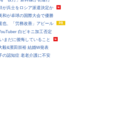
鮮が兵士をロシア派遣決定か
美和が卓球の国際大会で優勝
竜也、「労務改善」アピール
ouTuber 白ビキニ加工否定
 いまだに後悔していること
大毅&濱田崇裕 結婚W発表
子の認知症 老老介護に不安