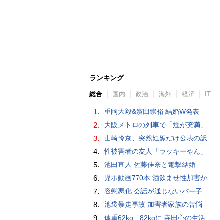
ランキング
総合
国内
政治
海外
経済
IT
1.
重岡大毅&濱田崇裕 結婚W発表
2.
大阪メトロの列車で「煙が充満」
3.
山崎怜奈、突然妊娠だけ公表の訳
4.
性被害者の友人「ラッキーやん」
5.
池田直人 佐藤佳奈と電撃結婚
6.
児ポ動画770本 酒飲ませ性加害か
7.
容態悪化 会話が通じないパー子
8.
池袋暴走事故 加害者家族の苦悩
9.
体重62kg→82kgに 寺田心の生活