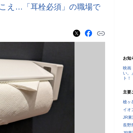
こえ…「耳栓必須」の職場で
お知
映画
い。
ト！
主要
槍ヶ
イオ
JR
長野
JR