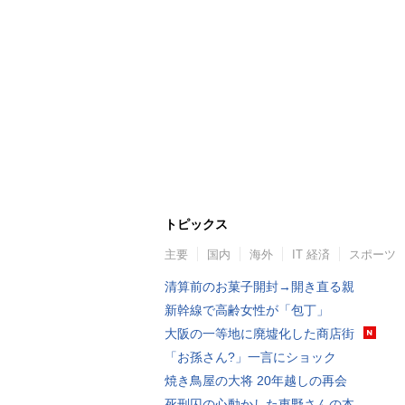
トピックス
主要
国内
海外
IT 経済
スポーツ
清算前のお菓子開封→開き直る親
新幹線で高齢女性が「包丁」
大阪の一等地に廃墟化した商店街
「お孫さん?」一言にショック
焼き鳥屋の大将 20年越しの再会
死刑囚の心動かした東野さんの本