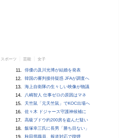
スポーツ
芸能
女子
11.
俳優の及川光博が結婚を発表
12.
韓国の審判接待疑惑 JFAが調査へ
13.
海上自衛隊の生々しい映像が物議
14.
八嶋智人 仕事ゼロの原因はマネ
15.
天竺鼠「元天竺鼠」でKOC出場へ
16.
佐々木 ドジャース守護神候補に
17.
高級ブドウ約200房を盗んだ疑い
18.
飯塚幸三氏に長男「勝ち目ない」
19.
秋田県職員、報道対応で喫煙