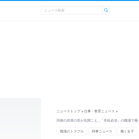
ニューストップ
仕事・教育ニュース
>
>
同僚の排泄の音が丸聞こえ…「耳栓必須」の職場で働
職場のトラブル
時事ニュース
働く女子