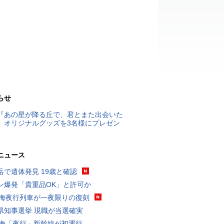
らせ
『あの星が降る丘で、君とまた出会いた
』オリジナルグッズを3名様にプレゼン
ニュース
岳で遺体発見 19歳と確認
ン爆発「貴重品OK」と許可か
東海夜行列車が一夜限りの復刻
県知事選挙 現職が当選確実
東海「夜行」新幹線が初運行