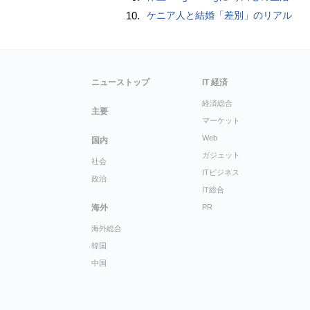
10.
ケニア人と結婚「差別」のリアル
ニューストップ
IT 経済
経済総合
主要
マーケット
Web
国内
ガジェット
社会
ITビジネス
政治
IT総合
海外
PR
海外総合
韓国
中国