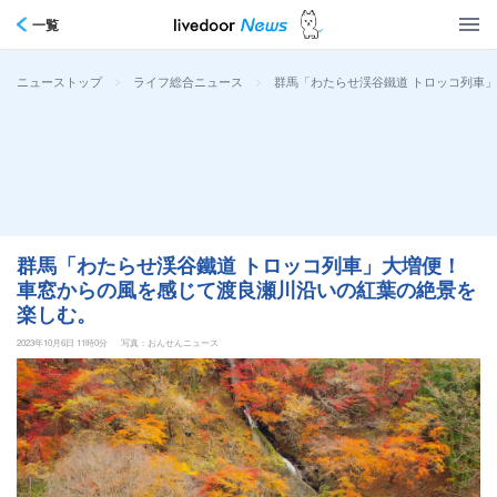
一覧
>
>
群馬「わたらせ渓谷鐵道 トロッコ列車
ニューストップ
ライフ総合ニュース
群馬「わたらせ渓谷鐵道 トロッコ列車」大増便！
車窓からの風を感じて渡良瀬川沿いの紅葉の絶景を
楽しむ。
2023年10月6日 11時0分
写真：おんせんニュース