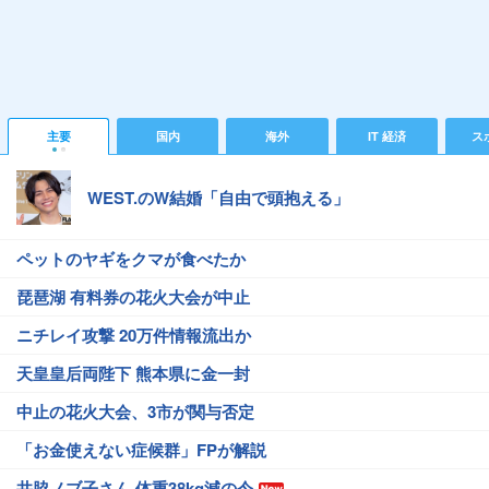
主要
国内
海外
IT 経済
ス
WEST.のW結婚「自由で頭抱える」
ペットのヤギをクマが食べたか
琵琶湖 有料券の花火大会が中止
ニチレイ攻撃 20万件情報流出か
天皇皇后両陛下 熊本県に金一封
中止の花火大会、3市が関与否定
「お金使えない症候群」FPが解説
井脇ノブ子さん 体重38kg減の今