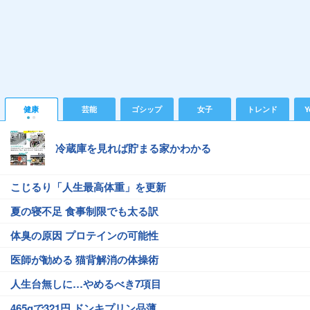
健康
芸能
ゴシップ
女子
トレンド
Y
冷蔵庫を見れば貯まる家かわかる
こじるり「人生最高体重」を更新
夏の寝不足 食事制限でも太る訳
体臭の原因 プロテインの可能性
医師が勧める 猫背解消の体操術
人生台無しに…やめるべき7項目
465gで321円 ドンキプリン品薄