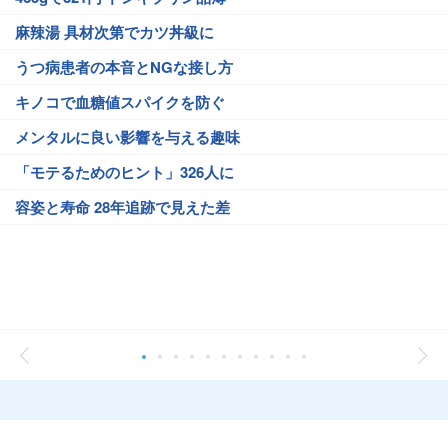
麻辣湯 具材次第でカツ丼級に
うつ病患者の本音とNGな接し方
キノコで血糖値スパイクを防ぐ
メンタルに良い影響を与える趣味
「モテるためのヒント」326人に
容姿と寿命 28年追跡で見えた差