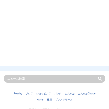
Peachy
ブログ
ショッピング
バンク
みんかぶ
みんかぶChoice
Kstyle
株探
プレスリリース