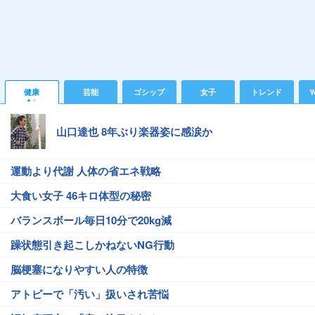
健康
芸能
ゴシップ
女子
トレンド
Y
山口達也 8年ぶり楽器姿に感涙か
運動より代謝 人体の省エネ戦略
大食い女子 46キロ体型の秘密
バランスボール毎日10分で20kg減
躁状態引き起こしかねないNG行動
脳梗塞になりやすい人の特徴
アトピーで「汚い」扱いされ苦悩