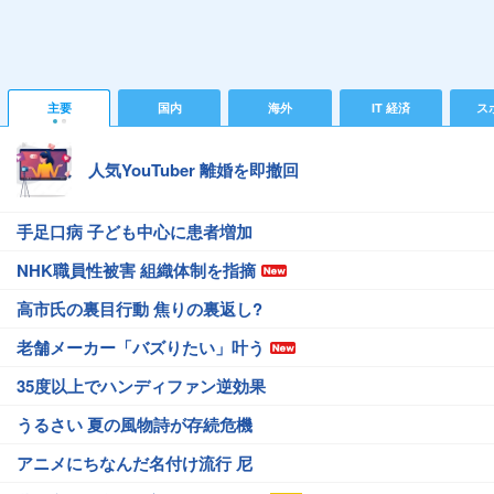
主要
国内
海外
IT 経済
ス
人気YouTuber 離婚を即撤回
手足口病 子ども中心に患者増加
NHK職員性被害 組織体制を指摘
高市氏の裏目行動 焦りの裏返し?
老舗メーカー「バズりたい」叶う
35度以上でハンディファン逆効果
うるさい 夏の風物詩が存続危機
アニメにちなんだ名付け流行 尼