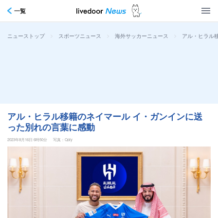
一覧
>
>
>
アル・ヒラル
ニューストップ
スポーツニュース
海外サッカーニュース
アル・ヒラル移籍のネイマール イ・ガンインに送
った別れの言葉に感動
2023年8月16日 6時50分
写真：Qoly