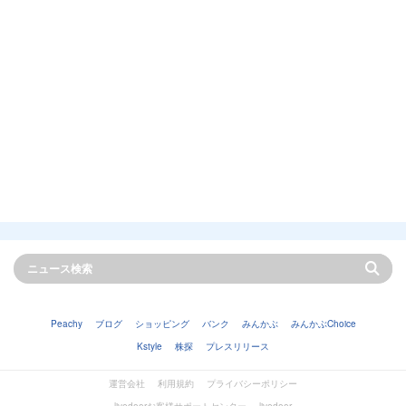
Peachy
ブログ
ショッピング
バンク
みんかぶ
みんかぶChoice
Kstyle
株探
プレスリリース
運営会社
利用規約
プライバシーポリシー