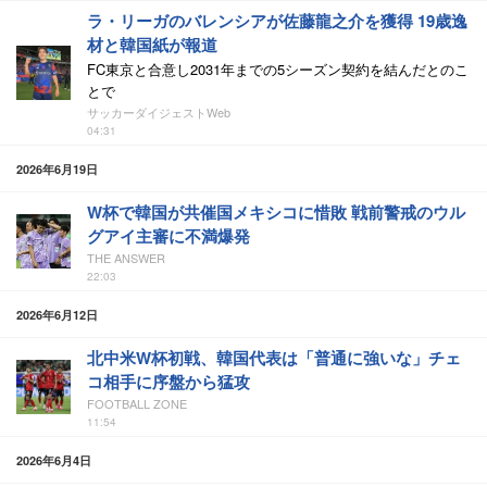
ラ・リーガのバレンシアが佐藤龍之介を獲得 19歳逸
材と韓国紙が報道
FC東京と合意し2031年までの5シーズン契約を結んだとのこ
とで
サッカーダイジェストWeb
04:31
2026年6月19日
W杯で韓国が共催国メキシコに惜敗 戦前警戒のウル
グアイ主審に不満爆発
THE ANSWER
22:03
2026年6月12日
北中米W杯初戦、韓国代表は「普通に強いな」チェ
コ相手に序盤から猛攻
FOOTBALL ZONE
11:54
2026年6月4日