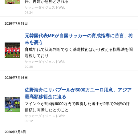
任、再建が急務とされる
サッカーダイジェストWeb
04:24
2026年7月19日
元韓国代表MFが自国サッカーの育成指導に苦言、将
来を憂う
育成年代で状況判断でなく基礎技術ばかり教える指導法を問
題視しており
サッカーダイジェストWeb
20:36
2026年7月16日
佐野海舟にリバプールが6000万ユーロ用意、アジア
最高額移籍金に迫る
マインツが約4億6000万円で獲得した選手が2年で24倍の評
価額に高騰したとのこと
サッカーダイジェストWeb
20:12
2026年7月8日