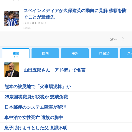
スペインメディアが久保建英の動向に見解 移籍を防
ぐことが最優先
SOCCER KING
22:32
次ヘ
主要
国内
海外
IT 経済
ス
山田五郎さん「アド街」で名言
熊本の被災地で「火事場泥棒」か
25歳国税職員が脱税か 懲戒免職
日本郵便のシステム障害が解消
車中泊で女性死亡 遺族の胸中
息子助けようとした父 意識不明