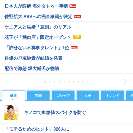
日本人が誤解 海外タトゥー事情
佐野航大 PSVへの完全移籍が決定
ケニア人と結婚「差別」のリアル
花王が「焼肉店」限定オープン？
「許せない不祥事タレント」1位
俳優の戸塚純貴が結婚を発表
配信で激怒 堀大輔氏が物議
健康
芸能
ゴシップ
女子
トレンド
Y
キノコで血糖値スパイクを防ぐ
「モテるためのヒント」326人に