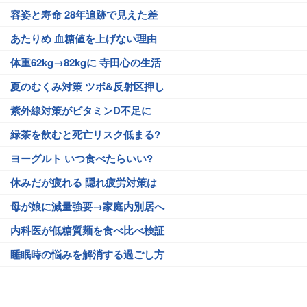
容姿と寿命 28年追跡で見えた差
あたりめ 血糖値を上げない理由
体重62kg→82kgに 寺田心の生活
夏のむくみ対策 ツボ&反射区押し
紫外線対策がビタミンD不足に
緑茶を飲むと死亡リスク低まる?
ヨーグルト いつ食べたらいい?
休みだが疲れる 隠れ疲労対策は
母が娘に減量強要→家庭内別居へ
内科医が低糖質麺を食べ比べ検証
睡眠時の悩みを解消する過ごし方