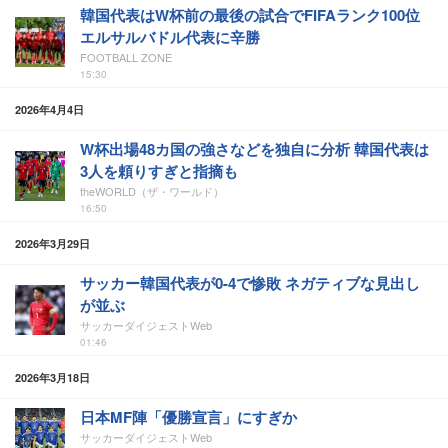
韓国代表はW杯前の最後の試合でFIFAランク100位
エルサルバドル代表に辛勝
FOOTBALL ZONE
15:30
2026年4月4日
W杯出場48カ国の強さなどを独自に分析 韓国代表は
3人を頼りすぎと指摘も
theWORLD（ザ・ワールド）
16:50
2026年3月29日
サッカー韓国代表が0-4で惨敗 ネガティブな見出し
が並ぶ
サッカーダイジェストWeb
01:46
2026年3月18日
日本MF陣「優勝宣言」にすぎか
サッカーダイジェストWeb