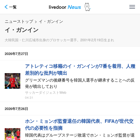
一覧
ニューストップ
>
イ・ガンイン
イ・ガンイン
大韓民国・仁川広域市出身のプロサッカー選手。2001年2月19日生まれ
2026年7月27日
アトレティコ移籍のイ・ガンインが7番を着用、人種
差別的な批判が噴出
グリーズマンの後継番号を韓国人選手が継承することへの反
発が噴出しており
サッカーダイジェストWeb
04:31
2026年7月26日
ホン・ミョンボ監督退任の韓国代表、FIFAが世代交
代の必要性を指摘
韓国代表はグループステージ敗退でホン・ミョンボ監督が退