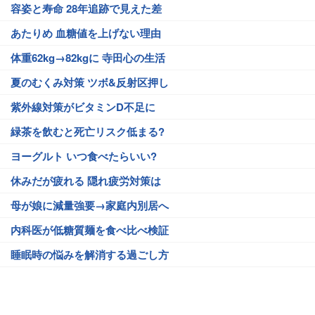
容姿と寿命 28年追跡で見えた差
あたりめ 血糖値を上げない理由
体重62kg→82kgに 寺田心の生活
夏のむくみ対策 ツボ&反射区押し
紫外線対策がビタミンD不足に
緑茶を飲むと死亡リスク低まる?
ヨーグルト いつ食べたらいい?
休みだが疲れる 隠れ疲労対策は
母が娘に減量強要→家庭内別居へ
内科医が低糖質麺を食べ比べ検証
睡眠時の悩みを解消する過ごし方