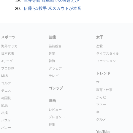
19.
三井寺眞 鹿島戦で久保超えか
20.
伊藤ら3投手 米スカウトが本音
スポーツ
芸能
女子
海外サッカー
芸能総合
恋愛
日本代表
音楽
ライフスタイル
Jリーグ
韓流
ファッション
プロ野球
グラビア
トレンド
MLB
テレビ
本
ゴルフ
ゴシップ
教育・仕事
テニス
からだ
格闘技
映画
マネー
競馬
レビュー
車
相撲
プレゼント
グルメ
バスケ
特集
バレー
YouTube