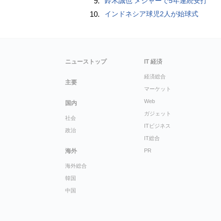
9.
鈴木誠也 メジャーで5年連続安打
10.
インドネシア球児2人が始球式
ニューストップ
IT 経済
経済総合
主要
マーケット
Web
国内
ガジェット
社会
ITビジネス
政治
IT総合
海外
PR
海外総合
韓国
中国