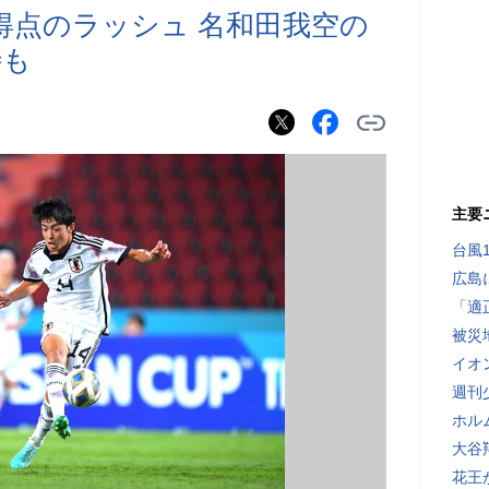
3得点のラッシュ 名和田我空の
待も
主要
台風
広島
「適
被災
イオ
週刊
ホル
大谷
花王