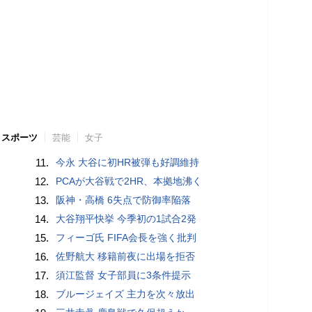
スポーツ
芸能
女子
11.
今永 大谷に初HR被弾も好調維持
12.
PCAが大谷戦で2HR、本拠地沸く
13.
阪神・高橋 6失点で防御率陥落
14.
大谷翔平快挙 今季初の1試合2発
15.
フィーゴ氏 FIFA会長を強く批判
16.
佐野航大 移籍前夜に出場を拒否
17.
須江監督 女子部員に3条件提示
18.
ブルージェイズ 主力を次々放出