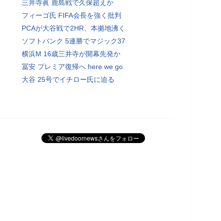
三井寺眞 鹿島戦で久保超えか
フィーゴ氏 FIFA会長を強く批判
PCAが大谷戦で2HR、本拠地沸く
ソフトバンク 5連勝でマジック37
横浜M 16歳三井寺が開幕先発か
冨安 プレミア復帰へ here we go
大谷 25号でイチロー氏に迫る