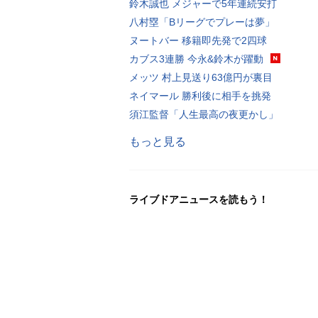
鈴木誠也 メジャーで5年連続安打
八村塁「Bリーグでプレーは夢」
ヌートバー 移籍即先発で2四球
カブス3連勝 今永&鈴木が躍動
メッツ 村上見送り63億円が裏目
ネイマール 勝利後に相手を挑発
須江監督「人生最高の夜更かし」
もっと見る
ライブドアニュースを読もう！