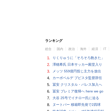
ランキング
総合
国内
政治
海外
経済
IT
1.
りくりゅうに「そろそろ飽きた」
2.
澤穂希氏 日本サッカー殿堂入り
3.
メッツ 559億円投じ主力を放出
4.
カーボベルデ ブビスタ監督辞任
5.
冨安 クリスタル・パレス加入へ
6.
冨安 プレミア復帰へ here we go
7.
大谷 25号でイチロー氏に迫る
8.
ヌートバー 移籍即先発で2四球