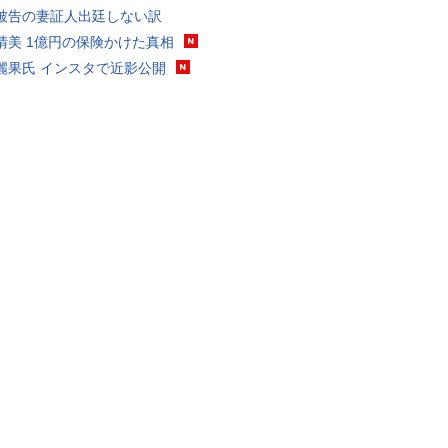
被告の妻証人出廷しない訳
晴美 1億円の保険かけた真相
麗果氏 インスタで近影公開