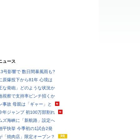
ニュース
13号影響で 数日間暴風雨も?
に原爆投下から81年 心境は
正な発砲」どのような状況か
地視察で支持率ピンチ招くか
ン事故 母親は「ギャー」と
少年ジャンプ 初100万部割れ
ムズ海峡に「新航路」設定へ
翔平快挙 今季初の1試合2発
が「焼肉店」限定オープン？