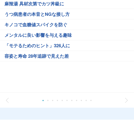
麻辣湯 具材次第でカツ丼級に
うつ病患者の本音とNGな接し方
キノコで血糖値スパイクを防ぐ
メンタルに良い影響を与える趣味
「モテるためのヒント」326人に
容姿と寿命 28年追跡で見えた差