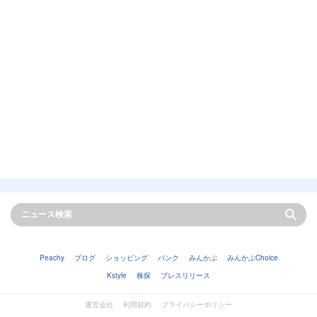
Peachy
ブログ
ショッピング
バンク
みんかぶ
みんかぶChoice
Kstyle
株探
プレスリリース
運営会社
利用規約
プライバシーポリシー