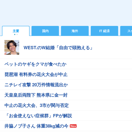
主要
国内
海外
IT 経済
ス
WEST.のW結婚「自由で頭抱える」
ペットのヤギをクマが食べたか
琵琶湖 有料券の花火大会が中止
ニチレイ攻撃 20万件情報流出か
天皇皇后両陛下 熊本県に金一封
中止の花火大会、3市が関与否定
「お金使えない症候群」FPが解説
井脇ノブ子さん 体重38kg減の今