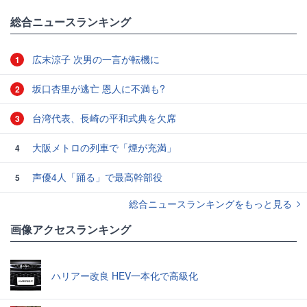
総合ニュースランキング
広末涼子 次男の一言が転機に
1
坂口杏里が逃亡 恩人に不満も?
2
台湾代表、長崎の平和式典を欠席
3
大阪メトロの列車で「煙が充満」
4
声優4人「踊る」で最高幹部役
5
総合ニュースランキングをもっと見る
画像アクセスランキング
ハリアー改良 HEV一本化で高級化