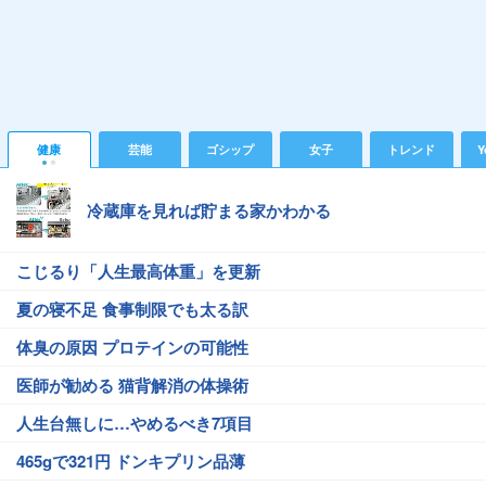
健康
芸能
ゴシップ
女子
トレンド
Y
冷蔵庫を見れば貯まる家かわかる
こじるり「人生最高体重」を更新
夏の寝不足 食事制限でも太る訳
体臭の原因 プロテインの可能性
医師が勧める 猫背解消の体操術
人生台無しに…やめるべき7項目
465gで321円 ドンキプリン品薄