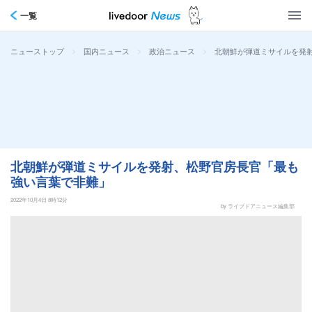
一覧
>
>
>
北朝鮮が弾道ミサイルを発
ニューストップ
国内ニュース
政治ニュース
北朝鮮が弾道ミサイルを発射、松野官房長官「最も
強い言葉で非難」
2022年10月4日 8時12分
by ライブドアニュース編集部