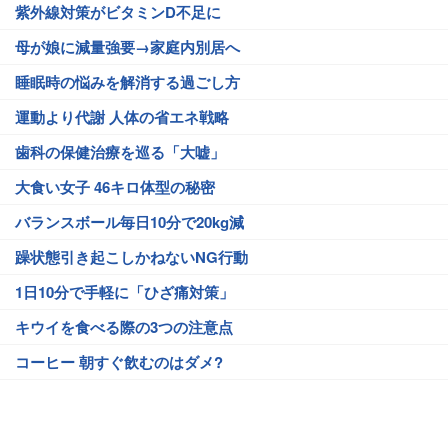
紫外線対策がビタミンD不足に
母が娘に減量強要→家庭内別居へ
睡眠時の悩みを解消する過ごし方
運動より代謝 人体の省エネ戦略
歯科の保健治療を巡る「大嘘」
大食い女子 46キロ体型の秘密
バランスボール毎日10分で20kg減
躁状態引き起こしかねないNG行動
1日10分で手軽に「ひざ痛対策」
キウイを食べる際の3つの注意点
コーヒー 朝すぐ飲むのはダメ?