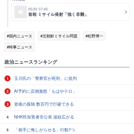
05/30 07:45
首相 ミサイル発射「強く非難」
#国内ニュース
#北朝鮮ミサイル問題
#松野博一
#時事ニュース
政治ニュースランキング
玉川氏の「警察官が死刑」に批判
1
AI予約に店側激怒「もはやテロ」
2
老後の孤独 数百円で打破できる
3
NHK性加害者非公表 波紋広がる
4
「相手に悔しがらせる」行動7つ
5