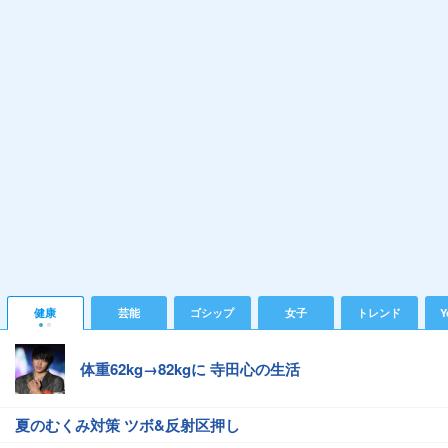
健康
芸能
ゴシップ
女子
トレンド
Y
体重62kg→82kgに 寺田心の生活
夏のむくみ対策 ツボ&反射区押し