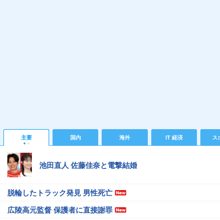
主要
国内
海外
IT 経済
ス
池田直人 佐藤佳奈と電撃結婚
脱輪したトラック発見 男性死亡
広陵高元監督 保護者に直接謝罪