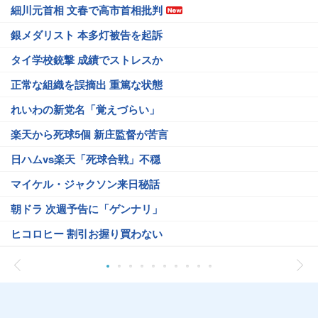
細川元首相 文春で高市首相批判
銀メダリスト 本多灯被告を起訴
タイ学校銃撃 成績でストレスか
正常な組織を誤摘出 重篤な状態
れいわの新党名「覚えづらい」
楽天から死球5個 新庄監督が苦言
日ハムvs楽天「死球合戦」不穏
マイケル・ジャクソン来日秘話
朝ドラ 次週予告に「ゲンナリ」
ヒコロヒー 割引お握り買わない