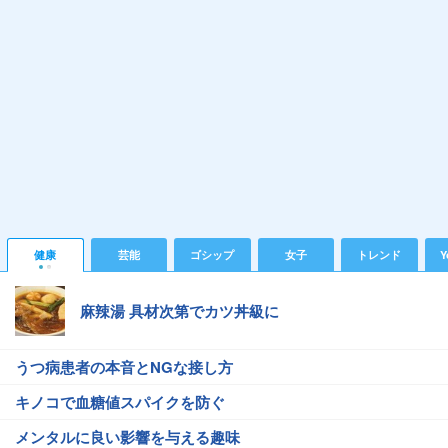
健康
芸能
ゴシップ
女子
トレンド
Y
麻辣湯 具材次第でカツ丼級に
うつ病患者の本音とNGな接し方
キノコで血糖値スパイクを防ぐ
メンタルに良い影響を与える趣味