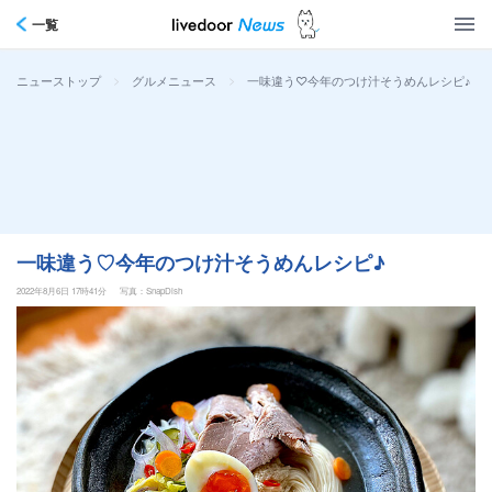
一覧
>
>
一味違う♡今年のつけ汁そうめんレシピ♪
ニューストップ
グルメニュース
一味違う♡今年のつけ汁そうめんレシピ♪
2022年8月6日 17時41分
写真：SnapDish