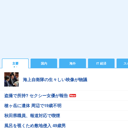
主要
国内
海外
IT 経済
ス
海上自衛隊の生々しい映像が物議
盗撮で所持? セクシー女優が報告
槍ヶ岳に遺体 周辺で19歳不明
秋田県職員、報道対応で喫煙
風呂を覗くため敷地侵入 49歳男