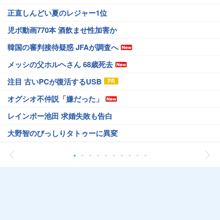
正直しんどい夏のレジャー1位
児ポ動画770本 酒飲ませ性加害か
韓国の審判接待疑惑 JFAが調査へ
メッシの父ホルヘさん 68歳死去
注目 古いPCが復活するUSB
オグシオ不仲説「嫌だった」
レインボー池田 求婚失敗も告白
大野智のびっしりタトゥーに異変