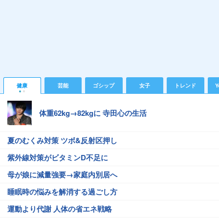
健康
芸能
ゴシップ
女子
トレンド
Y
体重62kg→82kgに 寺田心の生活
夏のむくみ対策 ツボ&反射区押し
紫外線対策がビタミンD不足に
母が娘に減量強要→家庭内別居へ
睡眠時の悩みを解消する過ごし方
運動より代謝 人体の省エネ戦略