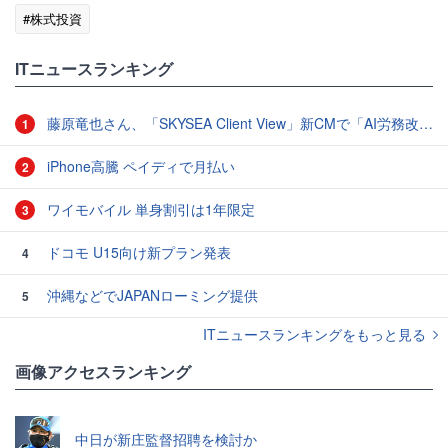
#株式投資
ITニュースランキング
藤原竜也さん、「SKYSEA Client View」新CMで「AI労務改善」をアピール 働き方をAIが分析したら「すぐに休んで」と言われる？
1
iPhone高騰 ペイディで月払い
2
ワイモバイル 単身割引は1年限定
3
ドコモ U15向け新プラン発表
4
沖縄などでJAPANローミング提供
5
ITニュースランキングをもっと見る
画像アクセスランキング
中日が新庄監督招聘を検討か