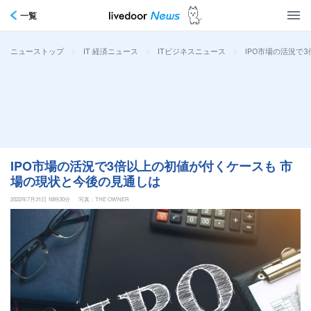
一覧
>
>
>
IPO市場の活況で
ニューストップ
IT 経済ニュース
ITビジネスニュース
IPO市場の活況で3倍以上の初値が付くケースも 市
場の現状と今後の見通しは
2022年7月31日 16時30分
写真：THE OWNER