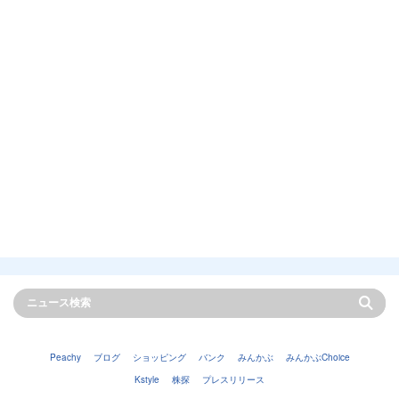
Peachy
ブログ
ショッピング
バンク
みんかぶ
みんかぶChoice
Kstyle
株探
プレスリリース