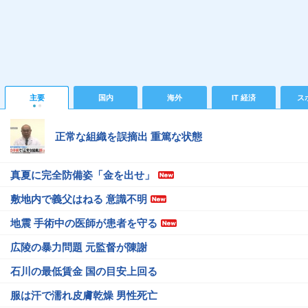
主要
国内
海外
IT 経済
ス
正常な組織を誤摘出 重篤な状態
真夏に完全防備姿「金を出せ」
敷地内で義父はねる 意識不明
地震 手術中の医師が患者を守る
広陵の暴力問題 元監督が陳謝
石川の最低賃金 国の目安上回る
服は汗で濡れ皮膚乾燥 男性死亡