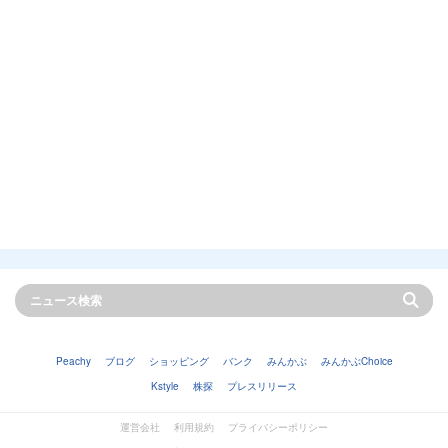
Peachy
ブログ
ショッピング
バンク
みんかぶ
みんかぶChoice
Kstyle
株探
プレスリリース
運営会社
利用規約
プライバシーポリシー