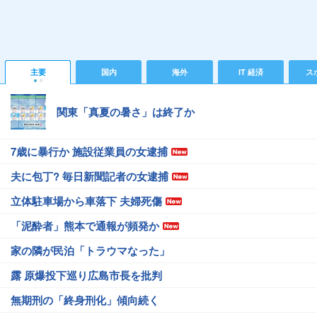
主要
国内
海外
IT 経済
ス
関東「真夏の暑さ」は終了か
7歳に暴行か 施設従業員の女逮捕
夫に包丁? 毎日新聞記者の女逮捕
立体駐車場から車落下 夫婦死傷
「泥酔者」熊本で通報が頻発か
家の隣が民泊「トラウマなった」
露 原爆投下巡り広島市長を批判
無期刑の「終身刑化」傾向続く