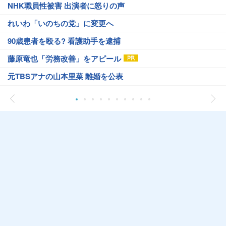
NHK職員性被害 出演者に怒りの声
れいわ「いのちの党」に変更へ
90歳患者を殴る? 看護助手を逮捕
藤原竜也「労務改善」をアピール
元TBSアナの山本里菜 離婚を公表