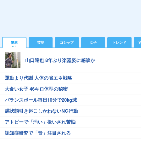
健康
芸能
ゴシップ
女子
トレンド
Y
山口達也 8年ぶり楽器姿に感涙か
運動より代謝 人体の省エネ戦略
大食い女子 46キロ体型の秘密
バランスボール毎日10分で20kg減
躁状態引き起こしかねないNG行動
アトピーで「汚い」扱いされ苦悩
認知症研究で「音」注目される