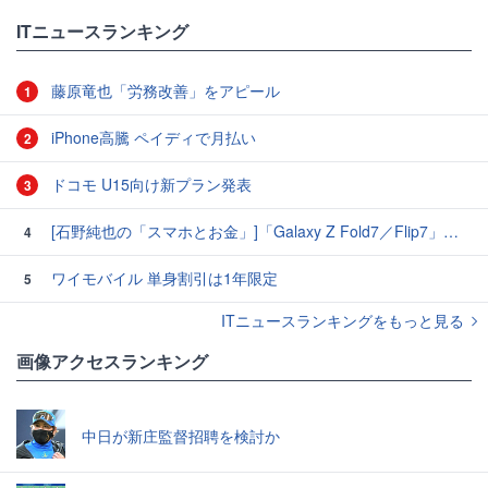
ITニュースランキング
藤原竜也「労務改善」をアピール
1
iPhone高騰 ペイディで月払い
2
ドコモ U15向け新プラン発表
3
[石野純也の「スマホとお金」]「Galaxy Z Fold7／Flip7」発表、注目したいソフトバンクの価格攻勢
4
ワイモバイル 単身割引は1年限定
5
ITニュースランキングをもっと見る
画像アクセスランキング
中日が新庄監督招聘を検討か