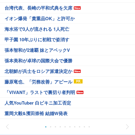
台湾代表、長崎の平和式典を欠席
イオン爆発「貴重品OK」と許可か
海水浴で3人が流される 1人死亡
甲子園 10年ぶりに初戦で姿消す
張本智和が2連覇 妹とアベックV
張本美和が卓球の国際大会で優勝
北朝鮮が兵士をロシア派遣決定か
藤原竜也、「労務改善」アピール
「VIVANT」ラストで裏切り者判明
人気YouTuber 白ビキニ加工否定
重岡大毅&濱田崇裕 結婚W発表