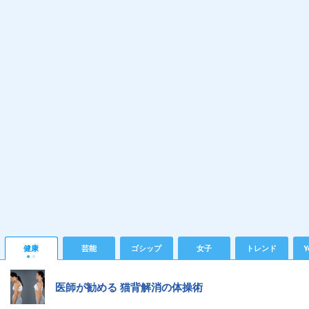
健康
芸能
ゴシップ
女子
トレンド
Y
医師が勧める 猫背解消の体操術