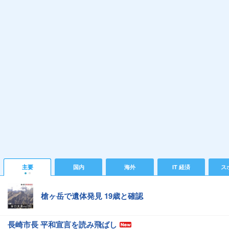
主要
国内
海外
IT 経済
ス
槍ヶ岳で遺体発見 19歳と確認
長崎市長 平和宣言を読み飛ばし