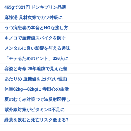
465gで321円 ドンキプリン品薄
麻辣湯 具材次第でカツ丼級に
うつ病患者の本音とNGな接し方
キノコで血糖値スパイクを防ぐ
メンタルに良い影響を与える趣味
「モテるためのヒント」326人に
容姿と寿命 28年追跡で見えた差
あたりめ 血糖値を上げない理由
体重62kg→82kgに 寺田心の生活
夏のむくみ対策 ツボ&反射区押し
紫外線対策がビタミンD不足に
緑茶を飲むと死亡リスク低まる?