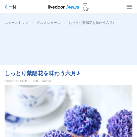
一覧
>
>
しっとり紫陽花を味わう六月♪
ニューストップ
グルメニュース
しっとり紫陽花を味わう六月♪
2022年6月6日 13時41分
写真：SnapDish