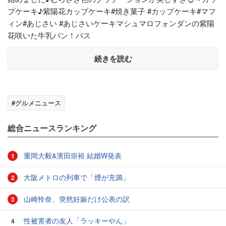
プケーキ♪紫陽花カップケーキ#焼き菓子 #カップケーキ#マフ
ィン#あじさい #あじさいケーキマシュマロフォンダンの紫陽
花咲いた牛乳パン！パス
続きを読む
#グルメニュース
総合ニュースランキング
重岡大毅&濱田崇裕 結婚W発表
1
大阪メトロの列車で「煙が充満」
2
山崎怜奈、突然妊娠だけ公表の訳
3
性被害者の友人「ラッキーやん」
4