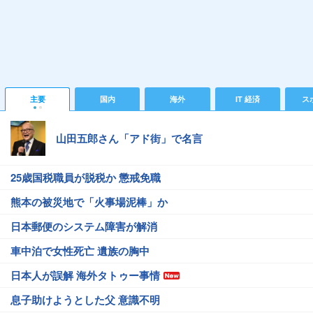
主要
国内
海外
IT 経済
ス
山田五郎さん「アド街」で名言
25歳国税職員が脱税か 懲戒免職
熊本の被災地で「火事場泥棒」か
日本郵便のシステム障害が解消
車中泊で女性死亡 遺族の胸中
日本人が誤解 海外タトゥー事情
息子助けようとした父 意識不明