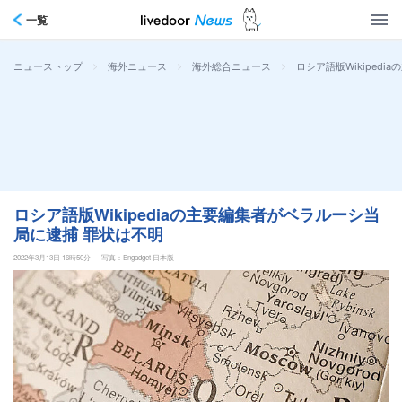
一覧
>
>
>
ロシア語版Wikiped
ニューストップ
海外ニュース
海外総合ニュース
ロシア語版Wikipediaの主要編集者がベラルーシ当
局に逮捕 罪状は不明
2022年3月13日 16時50分
写真：Engadget 日本版