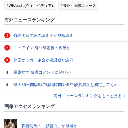
#Wikipedia(ウィキペディア)
#海外・国際ニュース
海外ニュースランキング
竹島周辺で韓の調査船が無断調査
1
ユ・アイン 有罪確定後の近況か
2
韓国サッカー協会が疑惑巡り謝罪
3
暴露女性 擁護コメントに怒りか
4
最大35日間駆動で睡眠時間や血中酸素濃度も測定してくれるアナログ時計風スマートウォッチ「ScanWatch Vitals」を使ってみた
5
海外ニュースランキングをもっと見る
画像アクセスランキング
森喜朗氏の「影響力」が減退か