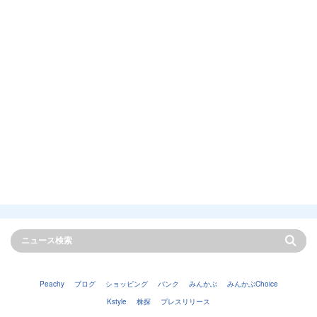
Peachy
ブログ
ショッピング
バンク
みんかぶ
みんかぶChoice
Kstyle
株探
プレスリリース