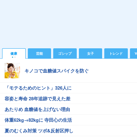
健康
芸能
ゴシップ
女子
トレンド
Y
キノコで血糖値スパイクを防ぐ
「モテるためのヒント」326人に
容姿と寿命 28年追跡で見えた差
あたりめ 血糖値を上げない理由
体重62kg→82kgに 寺田心の生活
夏のむくみ対策 ツボ&反射区押し