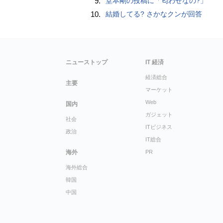
9.
堂本剛の投稿に「匂わせなの?」
10.
結婚してる? さかなクンが回答
ニューストップ
IT 経済
経済総合
主要
マーケット
Web
国内
ガジェット
社会
ITビジネス
政治
IT総合
海外
PR
海外総合
韓国
中国