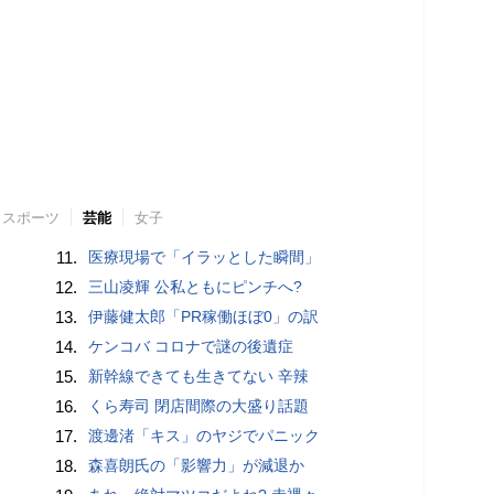
スポーツ
芸能
女子
11.
医療現場で「イラッとした瞬間」
12.
三山凌輝 公私ともにピンチへ?
13.
伊藤健太郎「PR稼働ほぼ0」の訳
14.
ケンコバ コロナで謎の後遺症
15.
新幹線できても生きてない 辛辣
16.
くら寿司 閉店間際の大盛り話題
17.
渡邊渚「キス」のヤジでパニック
18.
森喜朗氏の「影響力」が減退か