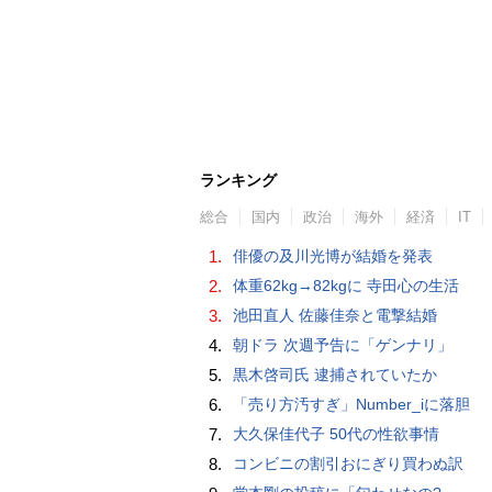
ランキング
総合
国内
政治
海外
経済
IT
1.
俳優の及川光博が結婚を発表
2.
体重62kg→82kgに 寺田心の生活
3.
池田直人 佐藤佳奈と電撃結婚
4.
朝ドラ 次週予告に「ゲンナリ」
5.
黒木啓司氏 逮捕されていたか
6.
「売り方汚すぎ」Number_iに落胆
7.
大久保佳代子 50代の性欲事情
8.
コンビニの割引おにぎり買わぬ訳