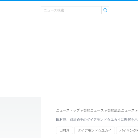
ニューストップ
芸能ニュース
芸能総合ニュース
>
>
>
田村淳、別居婚中のダイアモンド☆ユカイに理解を示
田村淳
ダイアモンド☆ユカイ
バイキングM