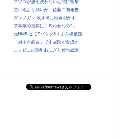
マツコが服を洗わない期間に衝撃
文〇砲より弱いが…佐藤二朗報告
ダレノガレ 炊き出し出発明かす
堂本剛の投稿に「匂わせなの?」
元NMB ヒモTバッグ&手ぶら姿披露
「男手が必要」で中居氏が合流か
コンビニの割引おにぎり買わぬ訳