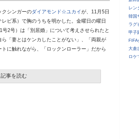
レン
ックシンガーの
ダイアモンド☆ユカイ
が、11月5日
韓国
テレビ系）で胸のうちを明かした。金曜日の曜日
ラグ
1号2号）は「別居婚」について考えさせられたと
甲子
信で自ら「妻とはケンカしたことがない」、「両親が
FI
大倉
ートに触れながら、「ロックンローラー」だから
ロケ
記事を読む