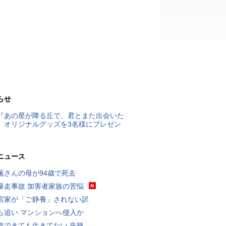
らせ
『あの星が降る丘で、君とまた出会いた
』オリジナルグッズを3名様にプレゼン
ニュース
薫さんの母が94歳で死去
暴走事故 加害者家族の苦悩
宮家が「ご静養」されない訳
も追い マンションへ侵入か
線できても生きてない 辛辣