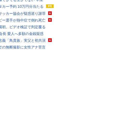
タカー予約 10万円分当たる
サッカー協会が疑惑巡り謝罪
ビー選手が熱中症で倒れ死亡
園初、ビデオ検証で判定覆る
FA会長 愛人へ多額の金銭疑惑
忠義「鳥貴族」実父と初共演
での無断撮影に女性アナ苦言