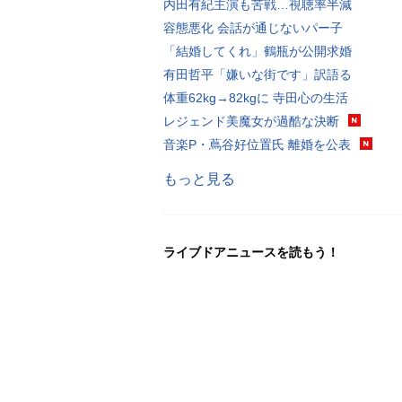
内田有紀主演も苦戦…視聴率半減
容態悪化 会話が通じないパー子
「結婚してくれ」鶴瓶が公開求婚
有田哲平「嫌いな街です」訳語る
体重62kg→82kgに 寺田心の生活
レジェンド美魔女が過酷な決断
音楽P・蔦谷好位置氏 離婚を公表
もっと見る
ライブドアニュースを読もう！