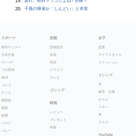
19.
あれ、絶対マツコだよね? 赤裸々
20.
子孫の帰省が「しんどい」と本音
スポーツ
芸能
女子
海外サッカー
芸能総合
恋愛
日本代表
音楽
ライフスタイル
Jリーグ
韓流
ファッション
プロ野球
グラビア
トレンド
MLB
テレビ
本
ゴルフ
ゴシップ
教育・仕事
テニス
からだ
格闘技
映画
マネー
競馬
レビュー
車
相撲
プレゼント
グルメ
バスケ
特集
バレー
YouTube