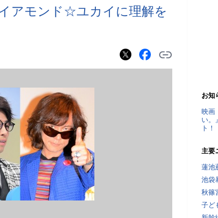
イアモンド☆ユカイに理解を
お知
映画
い。
ト！
主要
蓮池
池袋
秋篠
子ど
新幹