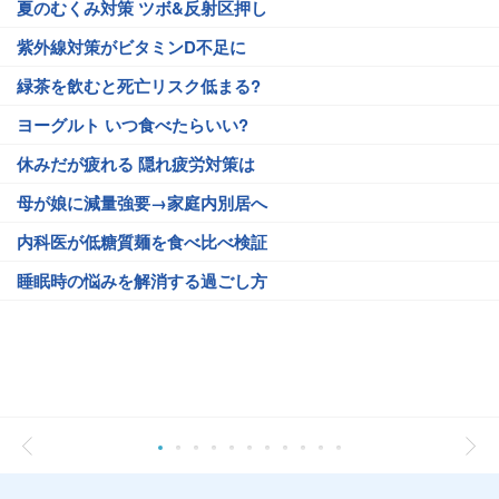
夏のむくみ対策 ツボ&反射区押し
紫外線対策がビタミンD不足に
緑茶を飲むと死亡リスク低まる?
ヨーグルト いつ食べたらいい?
休みだが疲れる 隠れ疲労対策は
母が娘に減量強要→家庭内別居へ
内科医が低糖質麺を食べ比べ検証
睡眠時の悩みを解消する過ごし方