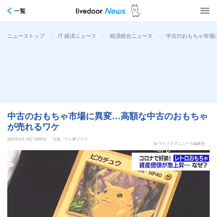
一覧
>
>
>
中古のおもちゃ市場
ニューストップ
IT 経済ニュース
経済総合ニュース
中古のおもちゃ市場に異変…高額な中古のおもちゃ
が売れるワケ
2021年6月14日 12時0分
写真：テレ東プラス
by ライブドアニュース編集部