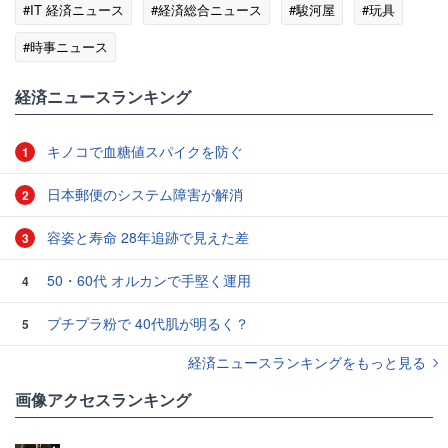
#IT 経済ニュース
#経済総合ニュース
#駿河屋
#玩具
#時事ニュース
経済ニュースランキング
キノコで血糖値スパイクを防ぐ
1
日本郵便のシステム障害が解消
2
容姿と寿命 28年追跡で見えた差
3
50・60代 オルカンで手堅く運用
4
プチプラ粉で 40代肌が明るく？
5
経済ニュースランキングをもっと見る
画像アクセスランキング