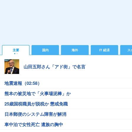
主要
国内
海外
IT 経済
ス
山田五郎さん「アド街」で名言
地震速報（02:58）
熊本の被災地で「火事場泥棒」か
25歳国税職員が脱税か 懲戒免職
日本郵便のシステム障害が解消
車中泊で女性死亡 遺族の胸中