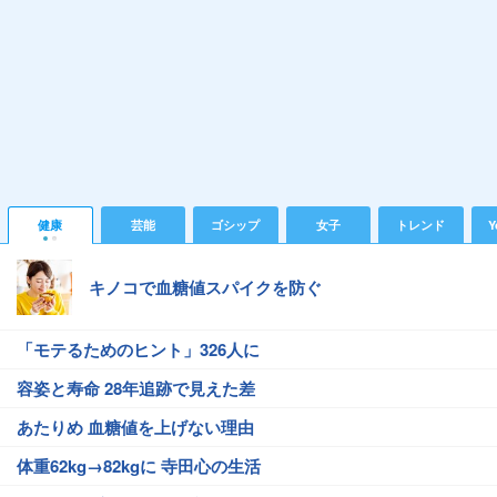
健康
芸能
ゴシップ
女子
トレンド
Y
キノコで血糖値スパイクを防ぐ
「モテるためのヒント」326人に
容姿と寿命 28年追跡で見えた差
あたりめ 血糖値を上げない理由
体重62kg→82kgに 寺田心の生活