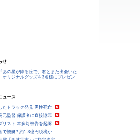
らせ
『あの星が降る丘で、君とまた出会いた
』オリジナルグッズを3名様にプレゼン
ニュース
したトラック発見 男性死亡
高元監督 保護者に直接謝罪
ダリスト 本多灯被告を起訴
金で競艇? 約1.3億円脱税か
地震「激甚災害」に指定決定