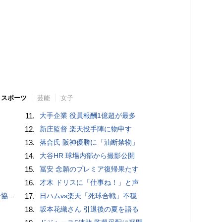
スポーツ
芸能
女子
11.
大手企業 役員報酬1億超が最多
12.
新庄監督 楽天投手陣に物申す
13.
落合氏 阪神優勝に「油断禁物」
14.
大谷HR 球場内部から撮影公開
15.
冨安 念願のプレミア復帰果たす
16.
才木 ドリスに「仕事ね！」と声
が報道
17.
日ハムvs楽天「死球合戦」不穏
18.
坂本花織さん 引退後の夏を語る