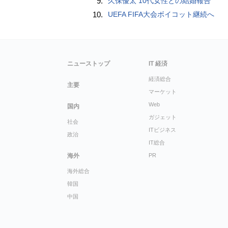
9.
久保優太 10代女性との結婚報告
10.
UEFA FIFA大会ボイコット継続へ
ニューストップ
IT 経済
経済総合
主要
マーケット
Web
国内
ガジェット
社会
ITビジネス
政治
IT総合
海外
PR
海外総合
韓国
中国