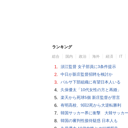
ランキング
総合
国内
政治
海外
経済
IT
1.
須江監督 女子部員に3条件提示
2.
中日が新庄監督招聘を検討か
3.
バルサ下部組織に有望日本人いる
4.
久保優太「10代女性の方と再婚」
5.
楽天から死球5個 新庄監督が苦言
6.
有明高校、9回2死から大逆転勝利
7.
韓国サッカー界に衝撃 大韓サッカー協会に外国人審判への“性的接待”疑惑 韓国メディア
8.
韓国の審判性接待疑惑 日本人も