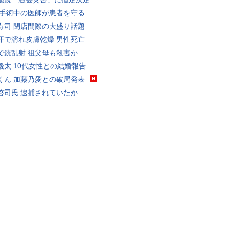
 手術中の医師が患者を守る
寿司 閉店間際の大盛り話題
汗で濡れ皮膚乾燥 男性死亡
で銃乱射 祖父母も殺害か
優太 10代女性との結婚報告
くん 加藤乃愛との破局発表
啓司氏 逮捕されていたか