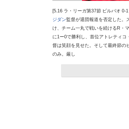
[5.16 ラ・リーガ第37節 ビルバオ
ジダン
監督が退団報道を否定した。
け、チーム一丸で戦いを続けるR・マ
に1ー0で勝利し、首位アトレティコ
督は笑顔を見せた。そして最終節の
のみ。厳し