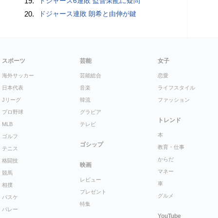
19.
ドジャース6連敗 監督采配に疑問
20.
ドジャース連敗 朗希と由伸が鍵
スポーツ
芸能
女子
海外サッカー
芸能総合
恋愛
日本代表
音楽
ライフスタイル
Jリーグ
韓流
ファッション
プロ野球
グラビア
トレンド
MLB
テレビ
本
ゴルフ
ゴシップ
教育・仕事
テニス
からだ
格闘技
映画
マネー
競馬
レビュー
車
相撲
プレゼント
グルメ
バスケ
特集
バレー
YouTube