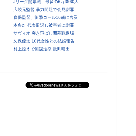
Jリーグ開幕戦、最多の6万3960人
広陵元監督 暴力問題で会見謝罪
森保監督、衝撃ゴール16歳に言及
本多灯 代表辞退し被害者に謝罪
サヴィオ 突き飛ばし開幕戦退場
久保優太 10代女性との結婚報告
村上控えで無謀走塁 批判噴出