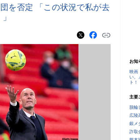
団を否定 「この状況で私が去
 」
お知
映画
い。
ト！
主要
脱輪
広陵
銀メ
詐取
熊本