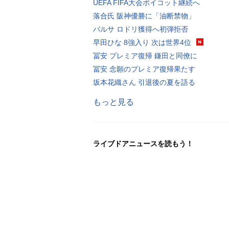
UEFA FIFA大会ボイコット継続へ
落合氏 阪神優勝に「油断禁物」
バルサ ロドリ獲得へ初弾拒否
早田ひな 8強入り 次は世界4位
冨安 プレミア復帰 鎌田と同僚に
冨安 念願のプレミア復帰果たす
坂本花織さん 引退後の夏を語る
もっと見る
ライブドアニュースを読もう！