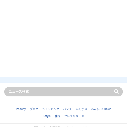
Peachy
ブログ
ショッピング
バンク
みんかぶ
みんかぶChoice
Kstyle
株探
プレスリリース