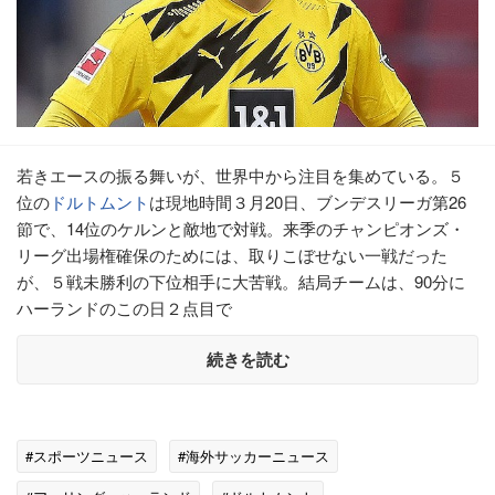
若きエースの振る舞いが、世界中から注目を集めている。５
位の
ドルトムント
は現地時間３月20日、ブンデスリーガ第26
節で、14位のケルンと敵地で対戦。来季のチャンピオンズ・
リーグ出場権確保のためには、取りこぼせない一戦だった
が、５戦未勝利の下位相手に大苦戦。結局チームは、90分に
ハーランドのこの日２点目で
続きを読む
#スポーツニュース
#海外サッカーニュース