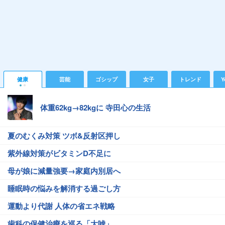
健康
芸能
ゴシップ
女子
トレンド
Y
体重62kg→82kgに 寺田心の生活
夏のむくみ対策 ツボ&反射区押し
紫外線対策がビタミンD不足に
母が娘に減量強要→家庭内別居へ
睡眠時の悩みを解消する過ごし方
運動より代謝 人体の省エネ戦略
歯科の保健治療を巡る「大嘘」