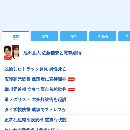
主要
国内
海外
IT 経済
ス
池田直人 佐藤佳奈と電撃結婚
脱輪したトラック発見 男性死亡
広陵高元監督 保護者に直接謝罪
細川元首相 文春で高市首相批判
銀メダリスト 本多灯被告を起訴
タイ学校銃撃 成績でストレスか
正常な組織を誤摘出 重篤な状態
れいわの新党名「覚えづらい」