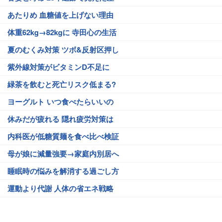
あたりめ 血糖値を上げない理由
体重62kg→82kgに 寺田心の生活
夏のむくみ対策 ツボ&反射区押し
紫外線対策がビタミンD不足に
緑茶を飲むと死亡リスク低まる?
ヨーグルト いつ食べたらいいの
休みだが疲れる 隠れ疲労対策は
内科医が低糖質麺を食べ比べ検証
母が娘に減量強要→家庭内別居へ
睡眠時の悩みを解消する過ごし方
運動より代謝 人体の省エネ戦略