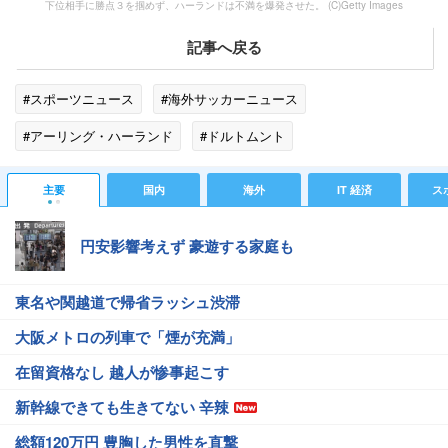
下位相手に勝点３を掴めず、ハーランドは不満を爆発させた。 (C)Getty Images
記事へ戻る
#スポーツニュース
#海外サッカーニュース
#アーリング・ハーランド
#ドルトムント
主要
国内
海外
IT 経済
ス
円安影響考えず 豪遊する家庭も
東名や関越道で帰省ラッシュ渋滞
大阪メトロの列車で「煙が充満」
在留資格なし 越人が惨事起こす
新幹線できても生きてない 辛辣
総額120万円 豊胸した男性を直撃