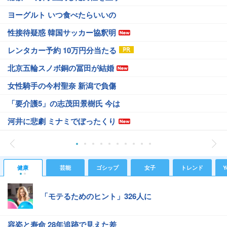
ヨーグルト いつ食べたらいいの
性接待疑惑 韓国サッカー協釈明
レンタカー予約 10万円分当たる
北京五輪スノボ銅の冨田が結婚
女性騎手の今村聖奈 新潟で負傷
「要介護5」の志茂田景樹氏 今は
河井に悲劇 ミナミでぼったくり
健康
芸能
ゴシップ
女子
トレンド
Y
「モテるためのヒント」326人に
容姿と寿命 28年追跡で見えた差