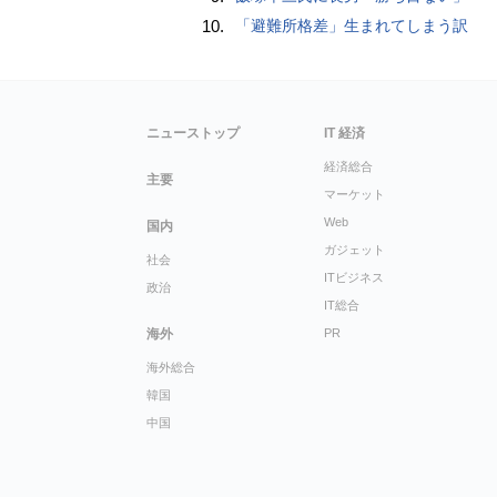
10.
「避難所格差」生まれてしまう訳
ニューストップ
IT 経済
経済総合
主要
マーケット
Web
国内
ガジェット
社会
ITビジネス
政治
IT総合
海外
PR
海外総合
韓国
中国