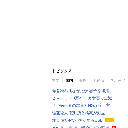
トピックス
主要
国内
海外
IT 経済
スポーツ
母を踏み死なせたか 息子を逮捕
ヒマワリ180万本 シカ食害で全滅
うつ病患者の本音とNGな接し方
強姦殺人 裁判所と検察が対立
注目 古いPCが復活するUSB
JR東海「夜行」新幹線が初運行