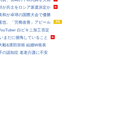
鮮が兵士をロシア派遣決定か
美和が卓球の国際大会で優勝
竜也、「労務改善」アピール
ouTuber 白ビキニ加工否定
 いまだに後悔していること
大毅&濱田崇裕 結婚W発表
子の認知症 老老介護に不安