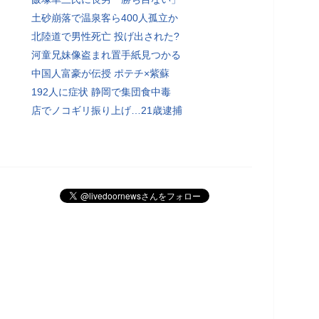
土砂崩落で温泉客ら400人孤立か
北陸道で男性死亡 投げ出された?
河童兄妹像盗まれ置手紙見つかる
中国人富豪が伝授 ポテチ×紫蘇
192人に症状 静岡で集団食中毒
店でノコギリ振り上げ…21歳逮捕