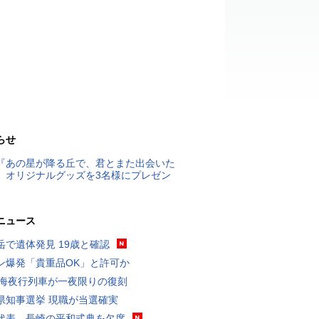
らせ
『あの星が降る丘で、君とまた出会いた
』オリジナルグッズを3名様にプレゼン
ニュース
岳で遺体発見 19歳と確認
ン爆発「貴重品OK」と許可か
東海夜行列車が一夜限りの復刻
県知事選挙 現職が当選確実
代表、長崎の平和式典を欠席