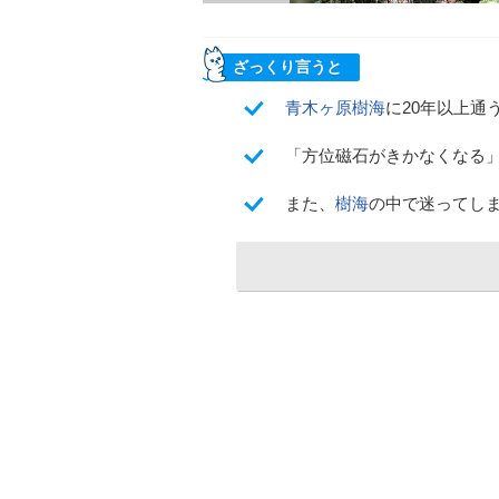
ざっくり言うと
青木ヶ原樹海
に20年以上通
「方位磁石がきかなくなる
また、
樹海
の中で迷ってし