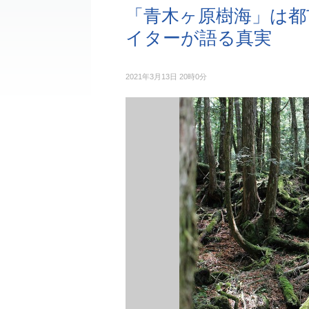
「青木ヶ原樹海」は都
イターが語る真実
2021年3月13日 20時0分