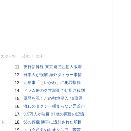
スポーツ
芸能
女子
11.
夜行新幹線 東京発で翌朝大阪着
12.
日本人が誤解 海外タトゥー事情
13.
元刑事「ちいかわ」に犯罪指摘
14.
ドラム缶のクマ溺死させ批判殺到
15.
風呂を覗くため敷地侵入 49歳男
16.
流しのタクシー捕まらない元凶か
17.
9.5万人が注目 97歳の原爆の記憶
岡山県警
18.
父の葬儀 勝手に追加された項目
19.
トヨタ超えのキオクシアに苦言