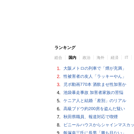
ランキング
総合
国内
政治
海外
経済
IT
1.
大阪メトロの列車で「煙が充満」
2.
性被害者の友人「ラッキーやん」
3.
児ポ動画770本 酒飲ませ性加害か
4.
池袋暴走事故 加害者家族の苦悩
5.
ケニア人と結婚「差別」のリアル
6.
高級ブドウ約200房を盗んだ疑い
7.
秋田県職員、報道対応で喫煙
8.
ビニールハウスからシャインマスカット約200房を盗んだ疑い ネットで販売か 無職の男（42）逮捕 
9.
飯塚幸三氏に長男「勝ち目ない」