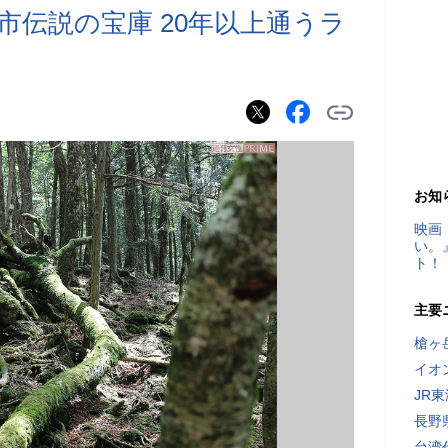
市伝説の宝庫 20年以上通うラ
お知
映画
い。
ト！
主要
槍ヶ
イオ
JR
長野
台湾