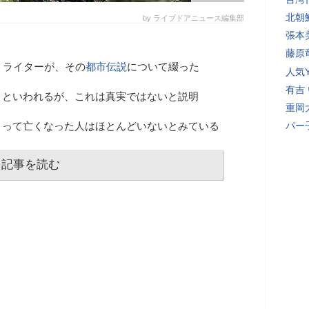
北朝
by ライブドアニュース編集部
張本
藤原
うライターが、その
都市伝説
について綴った
人気Y
有吉
」といわれるが、これは真実ではないと説明
重岡
まって亡くなった人はほとんどいないとみている
パー
記事を読む