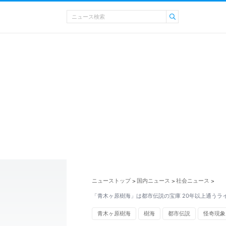
ニューストップ
国内ニュース
社会ニュース
>
>
>
「青木ヶ原樹海」は都市伝説の宝庫 20年以上通うラ
青木ヶ原樹海
樹海
都市伝説
怪奇現象