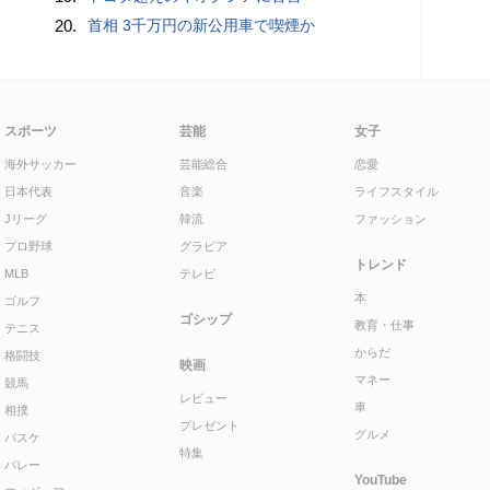
20.
首相 3千万円の新公用車で喫煙か
スポーツ
芸能
女子
海外サッカー
芸能総合
恋愛
日本代表
音楽
ライフスタイル
Jリーグ
韓流
ファッション
プロ野球
グラビア
トレンド
MLB
テレビ
本
ゴルフ
ゴシップ
教育・仕事
テニス
からだ
格闘技
映画
マネー
競馬
レビュー
車
相撲
プレゼント
グルメ
バスケ
特集
バレー
YouTube