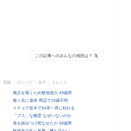
この記事へのみんなの感想は？
芸能
ゴシップ
女子
トレンド
風呂を覗くため敷地侵入 49歳男
槍ヶ岳に遺体 周辺で19歳不明
イチョウ並木で54本一斉に枯れる
「ブス」な幽霊 なぜいないのか
母を踏みつけ死なせたか 58歳男
飯塚幸三氏に長男「勝ち目ない」