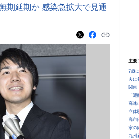
無期延期か 感染急拡大で見通
主要
7歳
夫に
関東
「泥
高速
立体
高市
家の
九州