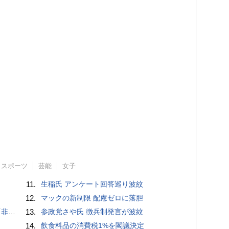
スポーツ
芸能
女子
11.
生稲氏 アンケート回答巡り波紋
12.
マックの新制限 配慮ゼロに落胆
」と主張
13.
参政党さや氏 徴兵制発言が波紋
14.
飲食料品の消費税1%を閣議決定