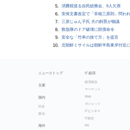
5.
消費税巡る自民総務会、9人欠席
6.
安保文書改定で「非核三原則」問われた高市首相、「私が予断することは差し控える」…堅持維持へ明
7.
三原じゅん子氏 犬の飼育が物議
8.
救急隊のドア破壊に賠償命令
9.
安全な「竹串の捨て方」を提言
10.
北朝鮮ミサイルは朝鮮半島東岸付近
ニューストップ
IT 経済
経済総合
主要
マーケット
Web
国内
ガジェット
社会
ITビジネス
政治
IT総合
海外
PR