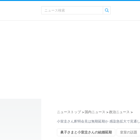
ニューストップ
国内ニュース
政治ニュース
>
>
>
小室圭さん釈明会見は無期延期か 感染急拡大で見通
眞子さまと小室圭さんの結婚延期
皇室の話題