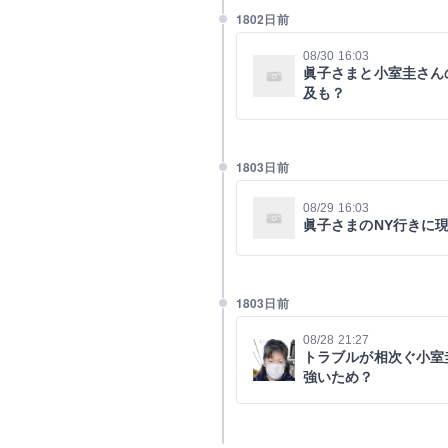
1802日前
08/30 16:03
眞子さまと小室圭さん
及も？
1803日前
08/29 16:03
眞子さまのNY行きに
1803日前
08/28 21:27
トラブルが相次ぐ小室
強いため？