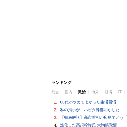
ランキング
総合
国内
政治
海外
経済
IT
1.
60代がやめてよかった生活習慣
2.
私の指示が…ハビタ幹部明かした
3.
【徹底解説】高市首相が広島でどう「非核三原則」言及？現状にとどめ将来は明言せず 著書では「邪魔になる
4.
進化した高須幹弥氏 大胸筋覚醒