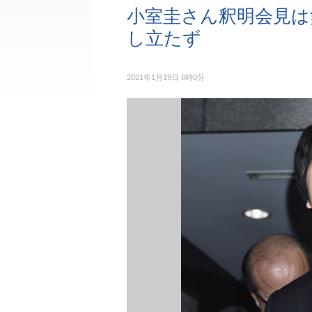
小室圭さん釈明会見は
し立たず
2021年1月19日 6時0分