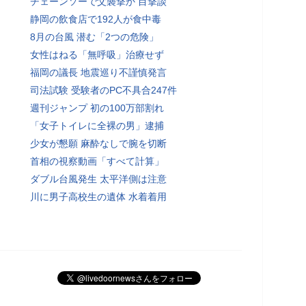
チェーンソーで父襲撃か 目撃談
静岡の飲食店で192人が食中毒
8月の台風 潜む「2つの危険」
女性はねる「無呼吸」治療せず
福岡の議長 地震巡り不謹慎発言
司法試験 受験者のPC不具合247件
週刊ジャンプ 初の100万部割れ
「女子トイレに全裸の男」逮捕
少女が懇願 麻酔なしで腕を切断
首相の視察動画「すべて計算」
ダブル台風発生 太平洋側は注意
川に男子高校生の遺体 水着着用