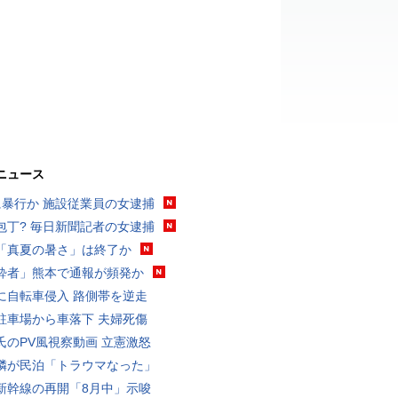
ニュース
に暴行か 施設従業員の女逮捕
包丁? 毎日新聞記者の女逮捕
「真夏の暑さ」は終了か
酔者」熊本で通報が頻発か
に自転車侵入 路側帯を逆走
駐車場から車落下 夫婦死傷
氏のPV風視察動画 立憲激怒
隣が民泊「トラウマなった」
新幹線の再開「8月中」示唆