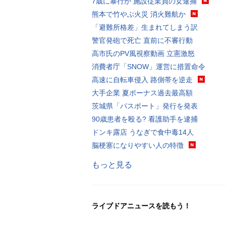
7歳に暴行か 施設従業員の女逮捕
熊本で竹やぶ火災 消火難航か
「避難所格差」生まれてしまう訳
警官発砲で死亡 直前に不審行動
高市氏のPV風視察動画 立憲激怒
消費者庁「SNOW」運営に措置命令
高速に自転車侵入 路側帯を逆走
大手企業 夏ボーナス過去最高額
茨城県「パスポート」発行を発表
90歳患者を殴る? 看護助手を逮捕
ドンキ露店 うなぎで食中毒14人
脳梗塞になりやすい人の特徴
もっと見る
ライブドアニュースを読もう！