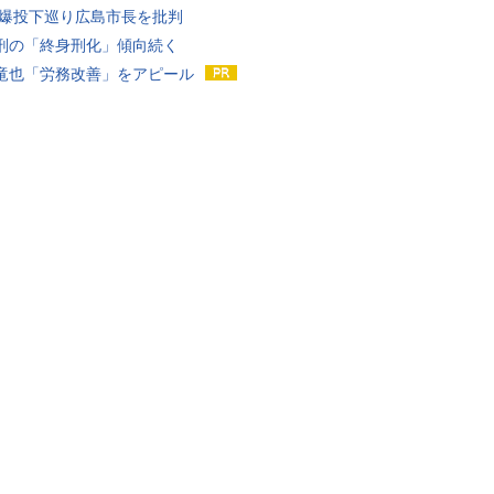
原爆投下巡り広島市長を批判
刑の「終身刑化」傾向続く
竜也「労務改善」をアピール