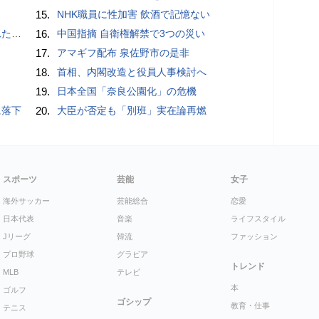
15.
NHK職員に性加害 飲酒で記憶ない
言避ける
16.
中国指摘 自衛権解禁で3つの災い
17.
アマギフ配布 泉佐野市の是非
18.
首相、内閣改造と役員人事検討へ
19.
日本全国「奈良公園化」の危機
に落下
20.
大臣が否定も「別班」実在論再燃
スポーツ
芸能
女子
海外サッカー
芸能総合
恋愛
日本代表
音楽
ライフスタイル
Jリーグ
韓流
ファッション
プロ野球
グラビア
トレンド
MLB
テレビ
本
ゴルフ
ゴシップ
教育・仕事
テニス