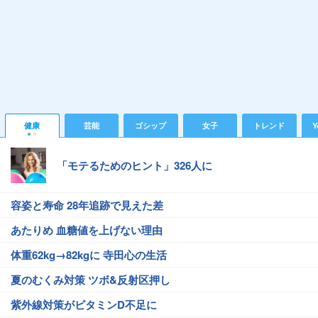
健康
芸能
ゴシップ
女子
トレンド
Y
「モテるためのヒント」326人に
容姿と寿命 28年追跡で見えた差
あたりめ 血糖値を上げない理由
体重62kg→82kgに 寺田心の生活
夏のむくみ対策 ツボ&反射区押し
紫外線対策がビタミンD不足に