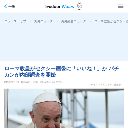
一覧
>
>
>
ローマ教皇がセクシー
ニューストップ
海外ニュース
海外総合ニュース
ローマ教皇がセクシー画像に「いいね！」か バチ
カンが内部調査を開始
2020年12月25日 12時55分
写真：GIGAZINE（ギガジン）
by ライブドアニュース編集部