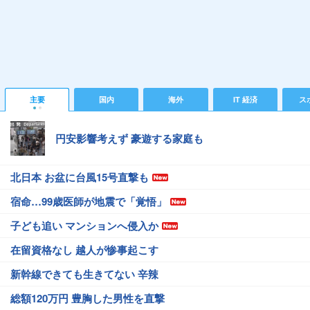
主要
国内
海外
IT 経済
ス
円安影響考えず 豪遊する家庭も
北日本 お盆に台風15号直撃も
宿命…99歳医師が地震で「覚悟」
子ども追い マンションへ侵入か
在留資格なし 越人が惨事起こす
新幹線できても生きてない 辛辣
総額120万円 豊胸した男性を直撃