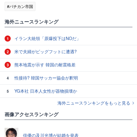
#バチカン市国
海外ニュースランキング
イラン大統領「原爆投下はNOだ」
1
米で夫婦がビッグフットに遭遇?
2
熊本地震が示す 韓国の耐震格差
3
性接待? 韓国サッカー協会が釈明
4
YG本社 日本人女性が器物損壊か
5
海外ニュースランキングをもっと見る
画像アクセスランキング
俳優の及川光博が結婚を発表