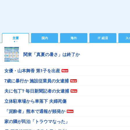
主要
国内
海外
IT 経済
ス
関東「真夏の暑さ」は終了か
女優・山本舞香 第1子を出産
7歳に暴行か 施設従業員の女逮捕
夫に包丁? 毎日新聞記者の女逮捕
立体駐車場から車落下 夫婦死傷
「泥酔者」熊本で通報が頻発か
家の隣が民泊「トラウマなった」