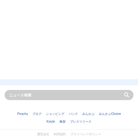
Peachy
ブログ
ショッピング
バンク
みんかぶ
みんかぶChoice
Kstyle
株探
プレスリリース
運営会社
利用規約
プライバシーポリシー