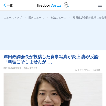
一覧
>
>
>
岸田政調会長が投稿した食事
ニューストップ
国内ニュース
政治ニュース
岸田政調会長が投稿した食事写真が炎上 妻が反論
「料理こそしませんが…」
2020年9月9日 6時0分
写真：女性自身
by ライブドアニュース編集部