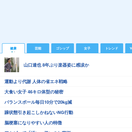
健康
芸能
ゴシップ
女子
トレンド
Y
山口達也 8年ぶり楽器姿に感涙か
運動より代謝 人体の省エネ戦略
大食い女子 46キロ体型の秘密
バランスボール毎日10分で20kg減
躁状態引き起こしかねないNG行動
脳梗塞になりやすい人の特徴