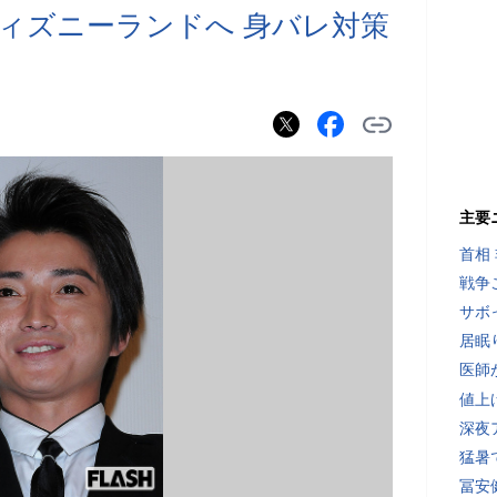
ィズニーランドへ 身バレ対策
主要
首相
戦争
サボ
居眠
医師
値上
深夜
猛暑
冨安