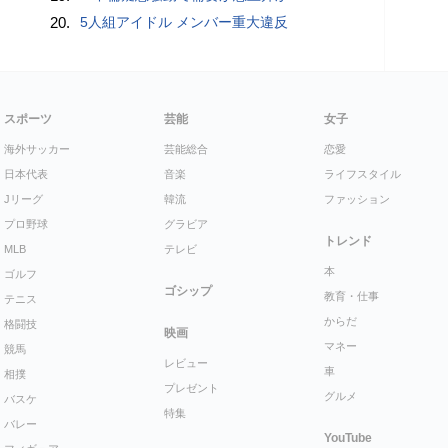
20.
5人組アイドル メンバー重大違反
スポーツ
芸能
女子
海外サッカー
芸能総合
恋愛
日本代表
音楽
ライフスタイル
Jリーグ
韓流
ファッション
プロ野球
グラビア
トレンド
MLB
テレビ
本
ゴルフ
ゴシップ
教育・仕事
テニス
からだ
格闘技
映画
マネー
競馬
レビュー
車
相撲
プレゼント
グルメ
バスケ
特集
バレー
YouTube