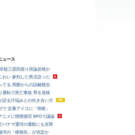
ニュース
 非核三原則巡り持論反映か
こわい 参列した男児語った
ってる 周囲からの誤解懸念
り運転で死亡事故 男を送検
が語る汗悩みとの向き合い方
げで 定番アイスに「明暗」
アニメに喫煙描写 BPOで議論
でパナマ運河の通航にも支障
健洋の「移籍先」が決定か