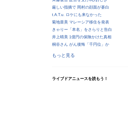
厳しい指摘で 岡村の顔面が蒼白
t.A.T.u. ロケにも来なかった
菊地亜美 マレーシア移住を発表
きゃりー「本名」をさらりと告白
井上晴美 1億円の保険かけた真相
桐谷さん がん後悔「千円位」か
もっと見る
ライブドアニュースを読もう！