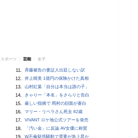
スポーツ
芸能
女子
11.
斉藤被告の妻証人出廷しない訳
12.
井上晴美 1億円の保険かけた真相
13.
山村紅葉「自分は本当は誰の子」
14.
きゃりー「本名」をさらりと告白
15.
厳しい指摘で 岡村の顔面が蒼白
16.
マリー・リベラさん死去 82歳
17.
VIVANT ロケ地公式ツアーを発売
18.
「汚い金」に反論 AV女優に称賛
19.
W不倫疑惑騒動で需要が急上昇か