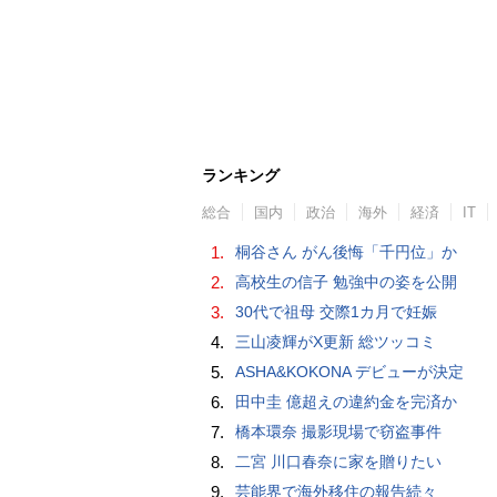
ランキング
総合
国内
政治
海外
経済
IT
1.
桐谷さん がん後悔「千円位」か
2.
高校生の信子 勉強中の姿を公開
3.
30代で祖母 交際1カ月で妊娠
4.
三山凌輝がX更新 総ツッコミ
5.
ASHA&KOKONA デビューが決定
6.
田中圭 億超えの違約金を完済か
7.
橋本環奈 撮影現場で窃盗事件
8.
二宮 川口春奈に家を贈りたい
9.
芸能界で海外移住の報告続々