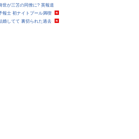
綺世が三笘の同僚に? 英報道
予報士 初ナイトプール満喫
結婚してて 裏切られた過去