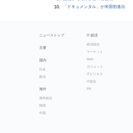
10.
「ドキュメンタル」が米国初進出
ニューストップ
IT 経済
経済総合
主要
マーケット
Web
国内
ガジェット
社会
ITビジネス
政治
IT総合
海外
PR
海外総合
韓国
中国