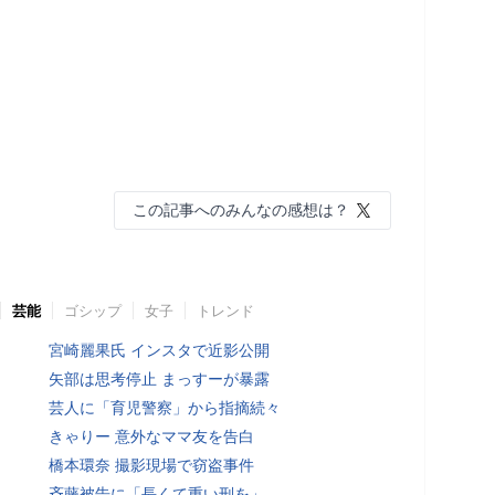
この記事へのみんなの感想は？
芸能
ゴシップ
女子
トレンド
宮崎麗果氏 インスタで近影公開
矢部は思考停止 まっすーが暴露
芸人に「育児警察」から指摘続々
きゃりー 意外なママ友を告白
橋本環奈 撮影現場で窃盗事件
斉藤被告に「長くて重い刑を」