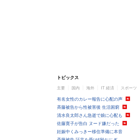
トピックス
主要
国内
海外
IT 経済
スポーツ
有名女性のカレー報告に心配の声
斉藤被告から性被害後 生活困窮
清水良太郎さん急逝で娘に心配も
佐藤寛子が告白 ヌード嫌だった
妊娠中くみっきー移住準備に本音
斉藤被告 証言を受け6秒おじぎ