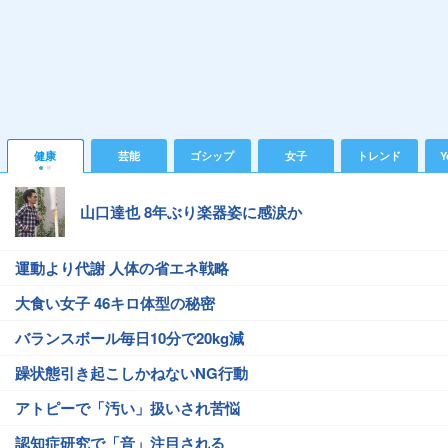
健康
芸能
ゴシップ
女子
トレンド
Y
山口達也 8年ぶり楽器姿に感涙か
運動より代謝 人体の省エネ戦略
大食い女子 46キロ体型の秘密
バランスボール毎日10分で20kg減
躁状態引き起こしかねないNG行動
アトピーで「汚い」扱いされ苦悩
認知症研究で「音」注目される