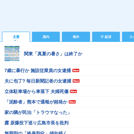
主要
国内
海外
IT 経済
ス
関東「真夏の暑さ」は終了か
7歳に暴行か 施設従業員の女逮捕
夫に包丁? 毎日新聞記者の女逮捕
立体駐車場から車落下 夫婦死傷
「泥酔者」熊本で通報が頻発か
家の隣が民泊「トラウマなった」
露 原爆投下巡り広島市長を批判
無期刑の「終身刑化」傾向続く