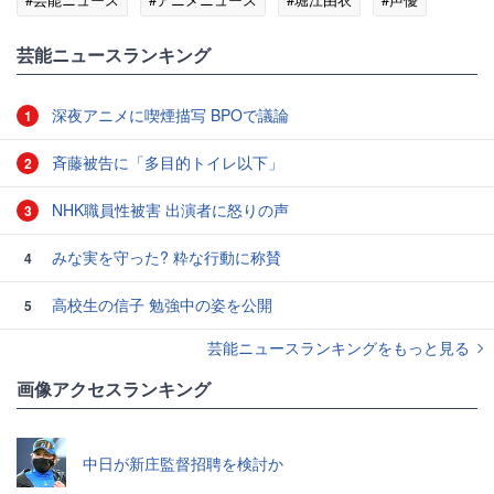
芸能ニュースランキング
深夜アニメに喫煙描写 BPOで議論
1
斉藤被告に「多目的トイレ以下」
2
NHK職員性被害 出演者に怒りの声
3
みな実を守った? 粋な行動に称賛
4
高校生の信子 勉強中の姿を公開
5
芸能ニュースランキングをもっと見る
画像アクセスランキング
中日が新庄監督招聘を検討か