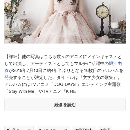
【詳細】他の写真はこちら数々のアニメにメインキャストと
して出演し、アーティストとしてもマルチに活躍中の
堀江由
衣
が2019年7月10日に約4年半ぶりとなる10枚目のアルバムを
発売することが決定した。タイトルは『文学少女の歌集』。
アルバムにはTVアニメ『DOG DAYS”』エンディング主題歌
「Stay With Me」やTVアニメ『K RE
続きを読む
#芸能ニュース
#アニメニュース
#堀江由衣
#声優