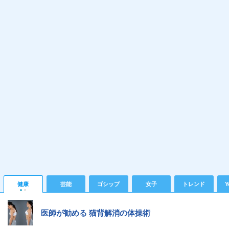
健康
芸能
ゴシップ
女子
トレンド
Y
医師が勧める 猫背解消の体操術