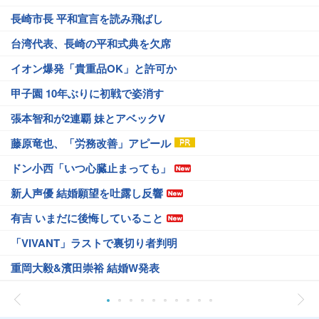
長崎市長 平和宣言を読み飛ばし
台湾代表、長崎の平和式典を欠席
イオン爆発「貴重品OK」と許可か
甲子園 10年ぶりに初戦で姿消す
張本智和が2連覇 妹とアベックV
藤原竜也、「労務改善」アピール
ドン小西「いつ心臓止まっても」
新人声優 結婚願望を吐露し反響
有吉 いまだに後悔していること
「VIVANT」ラストで裏切り者判明
重岡大毅&濱田崇裕 結婚W発表