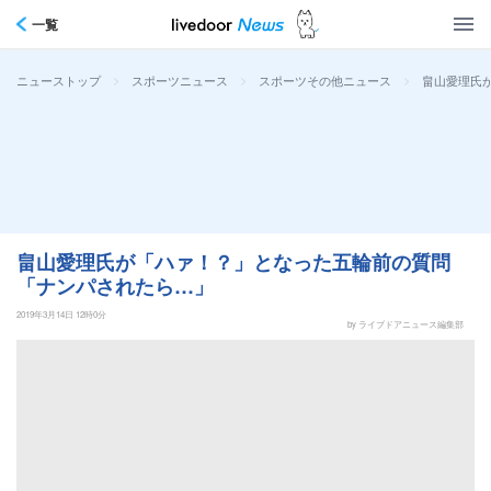
一覧
>
>
>
畠山愛理氏
ニューストップ
スポーツニュース
スポーツその他ニュース
畠山愛理氏が「ハァ！？」となった五輪前の質問
「ナンパされたら…」
2019年3月14日 12時0分
by ライブドアニュース編集部