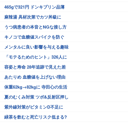
465gで321円 ドンキプリン品薄
麻辣湯 具材次第でカツ丼級に
うつ病患者の本音とNGな接し方
キノコで血糖値スパイクを防ぐ
メンタルに良い影響を与える趣味
「モテるためのヒント」326人に
容姿と寿命 28年追跡で見えた差
あたりめ 血糖値を上げない理由
体重62kg→82kgに 寺田心の生活
夏のむくみ対策 ツボ&反射区押し
紫外線対策がビタミンD不足に
緑茶を飲むと死亡リスク低まる?