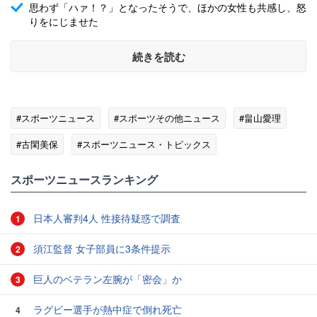
思わず「ハァ！？」となったそうで、ほかの女性も共感し、怒
りをにじませた
続きを読む
#スポーツニュース
#スポーツその他ニュース
#畠山愛理
#古閑美保
#スポーツニュース・トピックス
スポーツニュースランキング
日本人審判4人 性接待疑惑で調査
1
須江監督 女子部員に3条件提示
2
巨人のベテラン左腕が「密会」か
3
ラグビー選手が熱中症で倒れ死亡
4