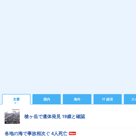
主要
国内
海外
IT 経済
ス
槍ヶ岳で遺体発見 19歳と確認
各地の海で事故相次ぐ 4人死亡