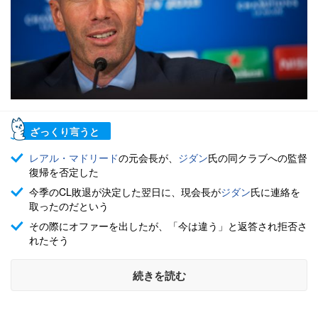
ざっくり言うと
レアル・マドリード
の元会長が、
ジダン
氏の同クラブへの監督
復帰を否定した
今季のCL敗退が決定した翌日に、現会長が
ジダン
氏に連絡を
取ったのだという
その際にオファーを出したが、「今は違う」と返答され拒否さ
れたそう
続きを読む