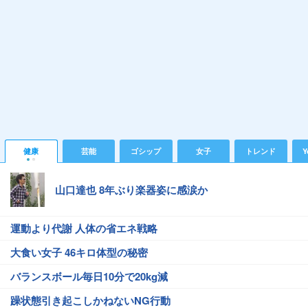
健康
芸能
ゴシップ
女子
トレンド
Y
山口達也 8年ぶり楽器姿に感涙か
運動より代謝 人体の省エネ戦略
大食い女子 46キロ体型の秘密
バランスボール毎日10分で20kg減
躁状態引き起こしかねないNG行動