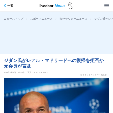
一覧
>
>
>
ジダン氏がレ
ニューストップ
スポーツニュース
海外サッカーニュース
ジダン氏がレアル・マドリードへの復帰を拒否か
元会長が言及
2019年3月7日 11時59分
写真：SOCCER KING
by ライブドアニュース編集部