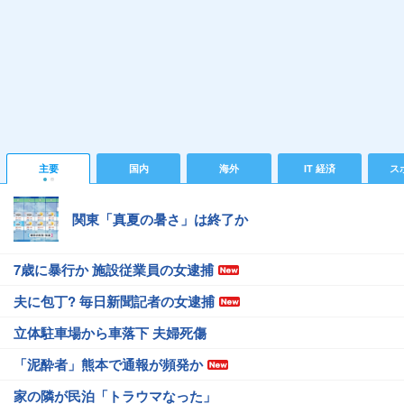
主要
国内
海外
IT 経済
ス
関東「真夏の暑さ」は終了か
7歳に暴行か 施設従業員の女逮捕
夫に包丁? 毎日新聞記者の女逮捕
立体駐車場から車落下 夫婦死傷
「泥酔者」熊本で通報が頻発か
家の隣が民泊「トラウマなった」