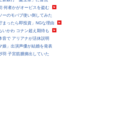
初 何者かがオービスを盗む
ソーのモバブ使い倒してみた
貯まったら即投資」NGな理由
ちいかわ コナン超え期待も
本音で アリアナが活休説明
マ娘」出演声優が結婚を発表
砂羽 子宮筋腫摘出していた