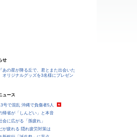
らせ
『あの星が降る丘で、君とまた出会いた
』オリジナルグッズを3名様にプレゼン
ニュース
13号で混乱 沖縄で負傷者5人
の帰省が「しんどい」と本音
社会に広がる「孫疲れ」
だが疲れる 隠れ疲労対策は
モ新銀行「誕生祭」に盲点