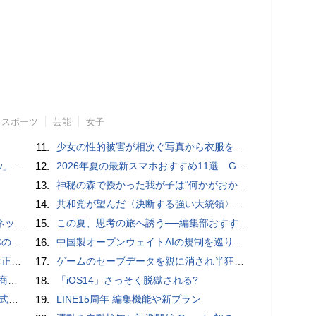
スポーツ
芸能
女子
11.
少女の性的被害が相次ぐ写真から衣服を剥ぎ取るAIポルノアプリ「ClothOff」の背後にいる人物とは？
言われる？
12.
2026年夏の最新スマホおすすめ11選 GalaxyやXperia、arrows、AQUOSなど注目機種の特徴は
13.
神秘の森で授かった我が子は“何かがおかしい”『ナイトボーン -夜哭-』本編映像解禁 母の絶叫顔うちわが全国の劇場に［ホラー通信］
14.
共和党が望んだ〈決断する強い大統領〉が統治するアメリカの到来──「アメリカン・ドッペルゲンガー」by 池田純一#14
秋の陣】
15.
この夏、思考の旅へ誘う──編集部おすすめの7冊：WIRED BOOK GUIDE
響も
16.
中国製オープンウェイトAIの規制を巡り、シリコンバレーで意見が二分
付開始
17.
ゲームのセーブデータを親に消され半狂乱になった少年
売開始
18.
「iOS14」さっそく脱獄される?
レビュー
19.
LINE15周年 編集機能や新プラン