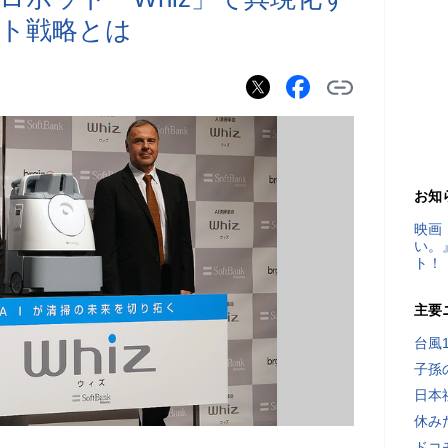
ト戦略とは
お知
映画
い。
ト！
主要
台風
子孫
日本
休み
ドコ