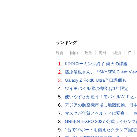
ランキング
総合
国内
政治
海外
経済
IT
1.
KDDIローミング終了 楽天の課題
2.
藤原竜也さん、「SKYSEA Client View」新CMで「AI労務改善」をアピール 働き方をAIが分析したら「すぐに休んで」と
3.
Galaxy Z Fold8 Ultra辛口評価も
4.
ワイモバイル 単身割引は1年限定
5.
使いやすさが違う！モバイルWi-FiとネットHDD【PC-DIY 
6.
アジアの航空機市場に地殻変動、日本のサプライヤーに影
7.
マスクが年賀ノベルティに変身！ お正月特別パッケージの注文受
8.
GREEN×EXPO 2027 公式ライセンス商品！初の「トゥンクトゥンク」公式LINEスタンプ、販
9.
1台で10ポートを備えたクランプ固定式電源タップ「Anker Nano Power Strip (10-in-1, 70W, クランプ式)」