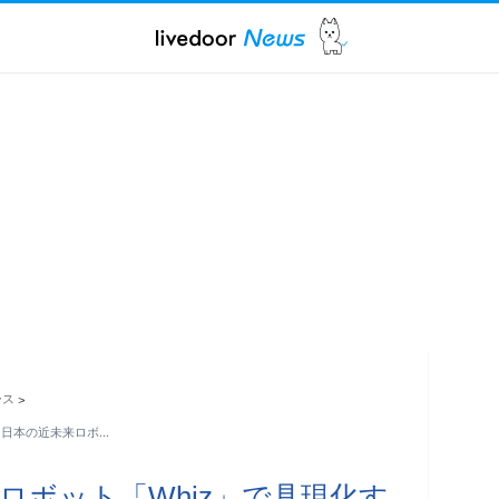
ース
>
る日本の近未来ロボ…
ロボット「Whiz」で具現化す