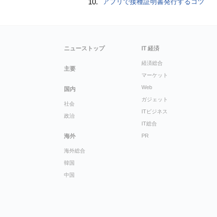
10.
アプリで接種証明書発行するコツ
ニューストップ
IT 経済
経済総合
主要
マーケット
Web
国内
ガジェット
社会
ITビジネス
政治
IT総合
海外
PR
海外総合
韓国
中国