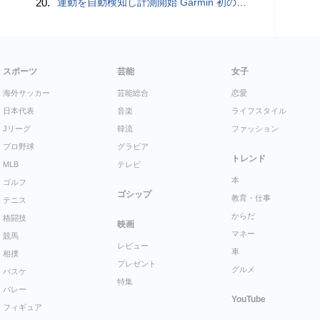
20.
運動を自動検知し計測開始 Garmin 初のスマートバンドを発売 10日間のロングバッテリーで手間いらず
スポーツ
芸能
女子
海外サッカー
芸能総合
恋愛
日本代表
音楽
ライフスタイル
Jリーグ
韓流
ファッション
プロ野球
グラビア
トレンド
MLB
テレビ
本
ゴルフ
ゴシップ
教育・仕事
テニス
からだ
格闘技
映画
マネー
競馬
レビュー
車
相撲
プレゼント
グルメ
バスケ
特集
バレー
YouTube
フィギュア