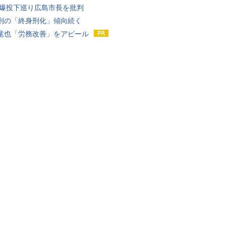
原爆投下巡り広島市長を批判
刑の「終身刑化」傾向続く
竜也「労務改善」をアピール