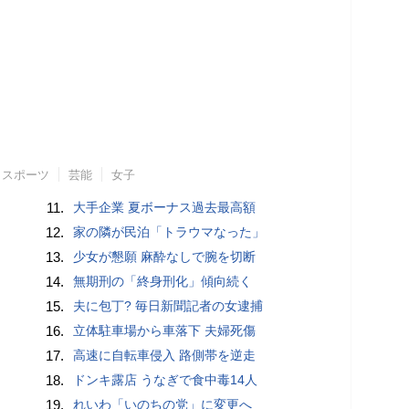
スポーツ
芸能
女子
11.
大手企業 夏ボーナス過去最高額
12.
家の隣が民泊「トラウマなった」
13.
少女が懇願 麻酔なしで腕を切断
14.
無期刑の「終身刑化」傾向続く
15.
夫に包丁? 毎日新聞記者の女逮捕
16.
立体駐車場から車落下 夫婦死傷
17.
高速に自転車侵入 路側帯を逆走
18.
ドンキ露店 うなぎで食中毒14人
19.
れいわ「いのちの党」に変更へ