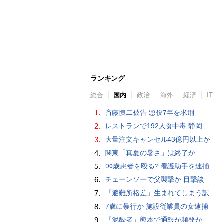
ランキング
総合
国内
政治
海外
経済
IT
1.
斉藤慎二被告 懲役7年を求刑
2.
レストランで192人食中毒 静岡
3.
大量注文キャンセル43億円以上か
4.
関東「真夏の暑さ」は終了か
5.
90歳患者を殴る? 看護助手を逮捕
6.
チェーンソーで父襲撃か 目撃談
7.
「避難所格差」生まれてしまう訳
8.
7歳に暴行か 施設従業員の女逮捕
9.
「泥酔者」熊本で通報が頻発か