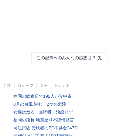
この記事へのみんなの感想は？
芸能
ゴシップ
女子
トレンド
静岡の飲食店で192人が食中毒
8月の台風 潜む「2つの危険」
女性はねる「無呼吸」治療せず
福岡の議長 地震巡り不謹慎発言
司法試験 受験者のPC不具合247件
週刊ジャンプ 初の100万部割れ