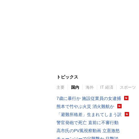
トピックス
主要
国内
海外
IT 経済
スポーツ
7歳に暴行か 施設従業員の女逮捕
熊本で竹やぶ火災 消火難航か
「避難所格差」生まれてしまう訳
警官発砲で死亡 直前に不審行動
高市氏のPV風視察動画 立憲激怒
チェーンソーで父襲撃か 目撃談