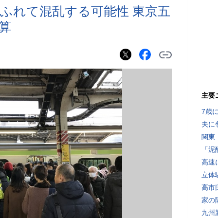
ふれて混乱する可能性 東京五
算
主要
7歳
夫に
関東
「泥
高速
立体
高市
家の
九州