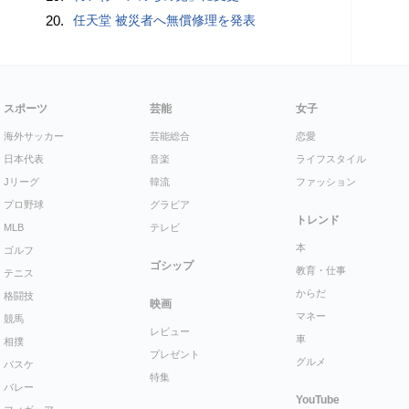
20.
任天堂 被災者へ無償修理を発表
スポーツ
芸能
女子
海外サッカー
芸能総合
恋愛
日本代表
音楽
ライフスタイル
Jリーグ
韓流
ファッション
プロ野球
グラビア
トレンド
MLB
テレビ
本
ゴルフ
ゴシップ
教育・仕事
テニス
からだ
格闘技
映画
マネー
競馬
レビュー
車
相撲
プレゼント
グルメ
バスケ
特集
バレー
YouTube