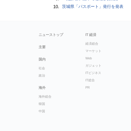
10.
茨城県「パスポート」発行を発表
ニューストップ
IT 経済
経済総合
主要
マーケット
Web
国内
ガジェット
社会
ITビジネス
政治
IT総合
海外
PR
海外総合
韓国
中国