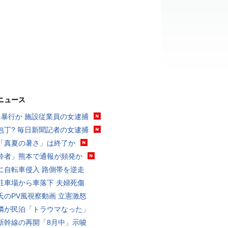
ニュース
に暴行か 施設従業員の女逮捕
包丁? 毎日新聞記者の女逮捕
「真夏の暑さ」は終了か
酔者」熊本で通報が頻発か
に自転車侵入 路側帯を逆走
駐車場から車落下 夫婦死傷
氏のPV風視察動画 立憲激怒
隣が民泊「トラウマなった」
新幹線の再開「8月中」示唆