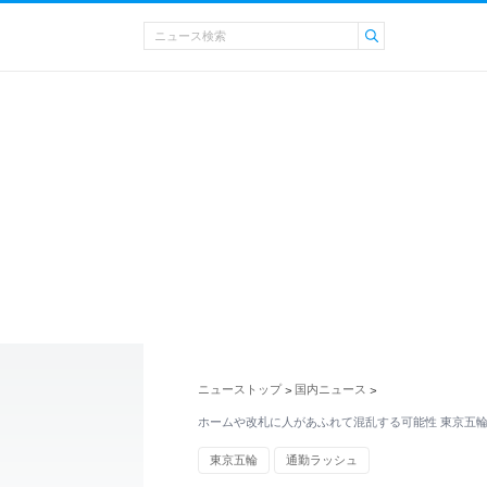
ニューストップ
国内ニュース
>
>
ホームや改札に人があふれて混乱する可能性 東京五
東京五輪
通勤ラッシュ