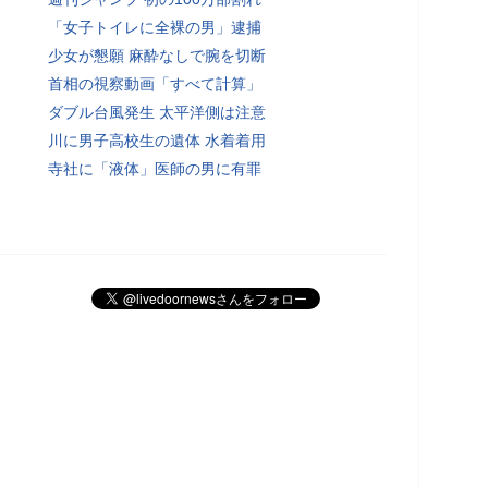
「女子トイレに全裸の男」逮捕
少女が懇願 麻酔なしで腕を切断
首相の視察動画「すべて計算」
ダブル台風発生 太平洋側は注意
川に男子高校生の遺体 水着着用
寺社に「液体」医師の男に有罪