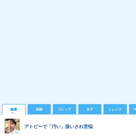
健康
芸能
ゴシップ
女子
トレンド
Y
アトピーで「汚い」扱いされ苦悩