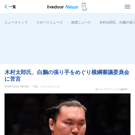
一覧
>
>
>
木村太郎氏、白鵬の張
ニューストップ
スポーツニュース
相撲ニュース
木村太郎氏、白鵬の張り手をめぐり横綱審議委員会
に苦言
2018年1月5日 19時35分
写真：トピックニュース
by ライブドアニュース編集部