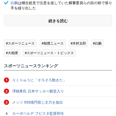
白鵬
は稽古総見で注意を促していた横審委員らの目の前で張り
手を繰り出した
続きを読む
#スポーツニュース
#相撲ニュース
#木村太郎
#白鵬
#大相撲
#スポーツニュース・トピックス
スポーツニュースランキング
りくりゅうに「そろそろ飽きた」
1
澤穂希氏 日本サッカー殿堂入り
2
メッツ 559億円投じ主力を放出
3
カーボベルデ ブビスタ監督辞任
4