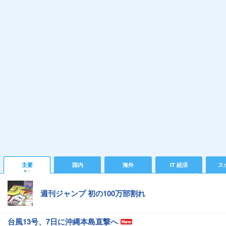
主要
国内
海外
IT 経済
ス
週刊ジャンプ 初の100万部割れ
台風13号、7日に沖縄本島直撃へ