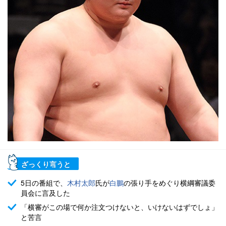
ざっくり言うと
5日の番組で、
木村太郎
氏が
白鵬
の張り手をめぐり横綱審議委
員会に言及した
「横審がこの場で何か注文つけないと、いけないはずでしょ」
と苦言