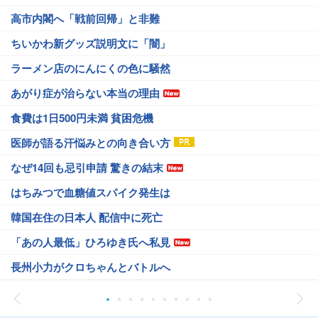
高市内閣へ「戦前回帰」と非難
ちいかわ新グッズ説明文に「闇」
ラーメン店のにんにくの色に騒然
あがり症が治らない本当の理由
食費は1日500円未満 貧困危機
医師が語る汗悩みとの向き合い方
なぜ14回も忌引申請 驚きの結末
はちみつで血糖値スパイク発生は
韓国在住の日本人 配信中に死亡
「あの人最低」ひろゆき氏へ私見
長州小力がクロちゃんとバトルへ