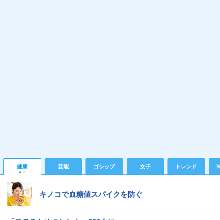
健康
芸能
ゴシップ
女子
トレンド
Y
キノコで血糖値スパイクを防ぐ