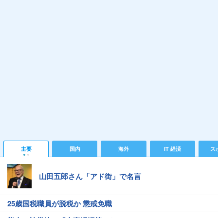
主要
国内
海外
IT 経済
ス
山田五郎さん「アド街」で名言
25歳国税職員が脱税か 懲戒免職