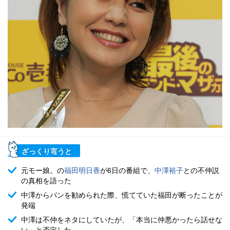
ざっくり言うと
元モー娘。の
福田明日香
が6日の番組で、
中澤裕子
との不仲説
の真相を語った
中澤からパンを勧められた際、慌てていた福田が断ったことが
発端
中澤は不仲をネタにしていたが、「本当に仲悪かったら話せな
い」と否定した