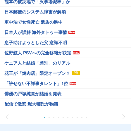
熊本の被災地で「火事場泥棒」か
日本郵便のシステム障害が解消
車中泊で女性死亡 遺族の胸中
日本人が誤解 海外タトゥー事情
息子助けようとした父 意識不明
佐野航大 PSVへの完全移籍が決定
ケニア人と結婚「差別」のリアル
花王が「焼肉店」限定オープン？
「許せない不祥事タレント」1位
俳優の戸塚純貴が結婚を発表
配信で激怒 堀大輔氏が物議