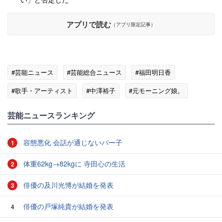
アプリで読む
（アプリ限定記事）
#芸能ニュース
#芸能総合ニュース
#福田明日香
#歌手・アーティスト
#中澤裕子
#元モーニング娘。
#良かれと思って！
芸能ニュースランキング
容態悪化 会話が通じないパー子
1
体重62kg→82kgに 寺田心の生活
2
俳優の及川光博が結婚を発表
3
俳優の戸塚純貴が結婚を発表
4