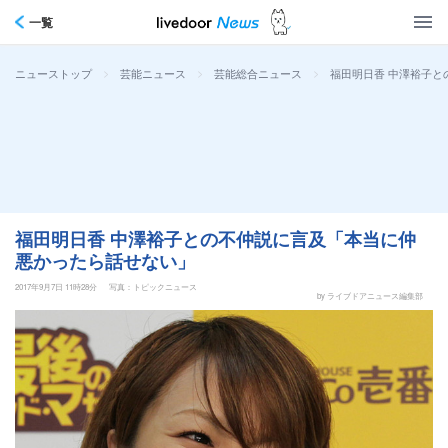
一覧
>
>
>
福田明日香 中澤裕子
ニューストップ
芸能ニュース
芸能総合ニュース
福田明日香 中澤裕子との不仲説に言及「本当に仲
悪かったら話せない」
2017年9月7日 11時28分
写真：トピックニュース
by ライブドアニュース編集部