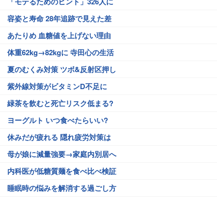
「モテるためのヒント」326人に
容姿と寿命 28年追跡で見えた差
あたりめ 血糖値を上げない理由
体重62kg→82kgに 寺田心の生活
夏のむくみ対策 ツボ&反射区押し
紫外線対策がビタミンD不足に
緑茶を飲むと死亡リスク低まる?
ヨーグルト いつ食べたらいい?
休みだが疲れる 隠れ疲労対策は
母が娘に減量強要→家庭内別居へ
内科医が低糖質麺を食べ比べ検証
睡眠時の悩みを解消する過ごし方