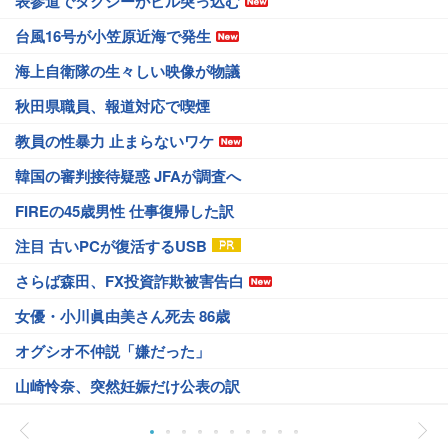
表参道でタクシーがビル突っ込む
台風16号が小笠原近海で発生
海上自衛隊の生々しい映像が物議
秋田県職員、報道対応で喫煙
教員の性暴力 止まらないワケ
韓国の審判接待疑惑 JFAが調査へ
FIREの45歳男性 仕事復帰した訳
注目 古いPCが復活するUSB
さらば森田、FX投資詐欺被害告白
女優・小川眞由美さん死去 86歳
オグシオ不仲説「嫌だった」
山崎怜奈、突然妊娠だけ公表の訳