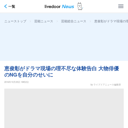
一覧
>
>
>
恵俊彰がドラマ現場の理
ニューストップ
芸能ニュース
芸能総合ニュース
恵俊彰がドラマ現場の理不尽な体験告白 大物俳優
のNGを自分のせいに
2016年10月25日 18時2分
by ライブドアニュース編集部