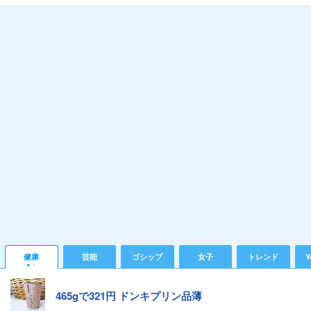
健康
芸能
ゴシップ
女子
トレンド
Y
465gで321円 ドンキプリン品薄