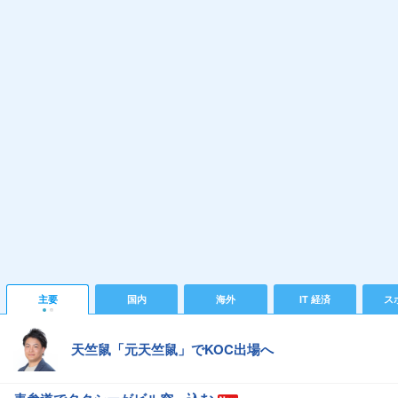
主要
国内
海外
IT 経済
ス
天竺鼠「元天竺鼠」でKOC出場へ