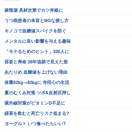
麻辣湯 具材次第でカツ丼級に
うつ病患者の本音とNGな接し方
キノコで血糖値スパイクを防ぐ
メンタルに良い影響を与える趣味
「モテるためのヒント」326人に
容姿と寿命 28年追跡で見えた差
あたりめ 血糖値を上げない理由
体重62kg→82kgに 寺田心の生活
夏のむくみ対策 ツボ&反射区押し
紫外線対策がビタミンD不足に
緑茶を飲むと死亡リスク低まる?
ヨーグルト いつ食べたらいい?