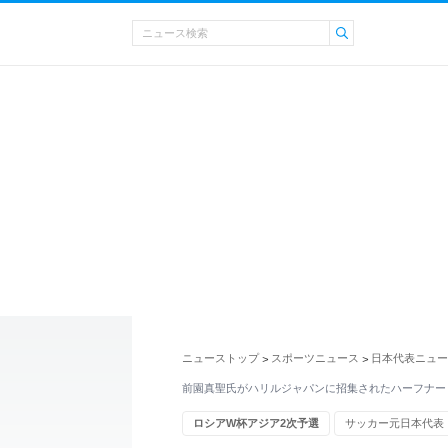
ニューストップ
スポーツニュース
日本代表ニュー
>
>
前園真聖氏がハリルジャパンに招集されたハーフナー
ロシアW杯アジア2次予選
サッカー元日本代表
ワールドカップ