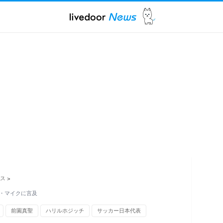
ス
>
・マイクに言及
前園真聖
ハリルホジッチ
サッカー日本代表