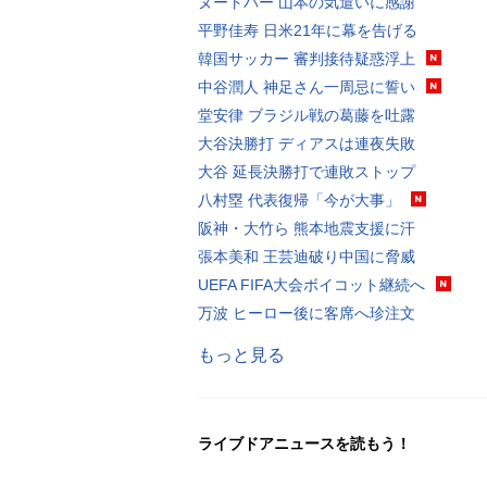
ヌートバー 山本の気遣いに感謝
平野佳寿 日米21年に幕を告げる
韓国サッカー 審判接待疑惑浮上
中谷潤人 神足さん一周忌に誓い
堂安律 ブラジル戦の葛藤を吐露
大谷決勝打 ディアスは連夜失敗
大谷 延長決勝打で連敗ストップ
八村塁 代表復帰「今が大事」
阪神・大竹ら 熊本地震支援に汗
張本美和 王芸迪破り中国に脅威
UEFA FIFA大会ボイコット継続へ
万波 ヒーロー後に客席へ珍注文
もっと見る
ライブドアニュースを読もう！