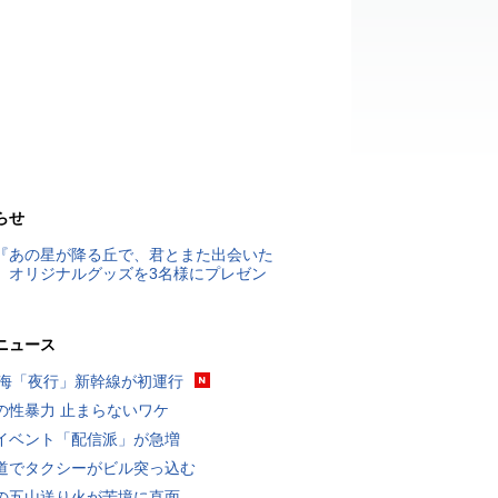
らせ
『あの星が降る丘で、君とまた出会いた
』オリジナルグッズを3名様にプレゼン
ニュース
東海「夜行」新幹線が初運行
の性暴力 止まらないワケ
イベント「配信派」が急増
道でタクシーがビル突っ込む
の五山送り火が苦境に直面