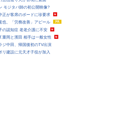
ン モジタバ師の初公開映像?
中正が客席のボードに珍要求
竜也、「労務改善」アピール
子の認知症 老老介護に不安
ST.重岡と濱田 相手は一般女性
ラジ中田、帰国後初のTV出演
ポリ建設に元天才子役が加入