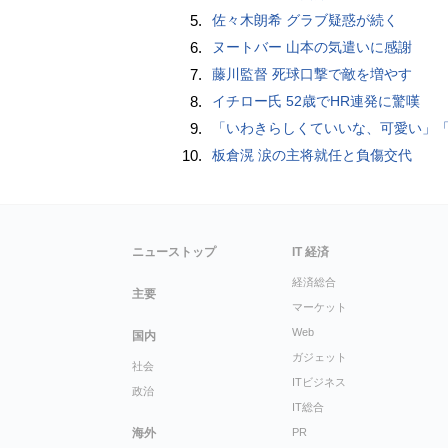
5.
佐々木朗希 グラブ疑惑が続く
6.
ヌートバー 山本の気遣いに感謝
7.
藤川監督 死球口撃で敵を増やす
8.
イチロー氏 52歳でHR連発に驚嘆
9.
「いわきらしくていいな、可愛い」「斬新」初出場初勝利の東日本国際大昌平、アルプス彩ったフラダンス部の応援に反響 部員は感無量「夢を見て
10.
板倉滉 涙の主将就任と負傷交代
ニューストップ
IT 経済
経済総合
主要
マーケット
Web
国内
ガジェット
社会
ITビジネス
政治
IT総合
海外
PR