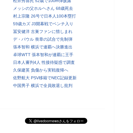
松井秀喜氏 52歳で100m弾披露
メッシの父ホルヘさん 68歳死去
村上宗隆 26号で日本人100本塁打
59歳カズ J3開幕戦でベンチ入り
冨安健洋 古巣ファンに惜しまれ
デ・パウル 喪章の試合で先制弾
張本智和 横浜で連覇へ決勝進出
卓球WTT 張本智和が連覇に王手
日本人審判4人 性接待疑惑で調査
久保建英 負傷から実戦復帰へ
佐野航大 PSV移籍でNEC記録更新
中国男子 横浜で全員敗退し批判