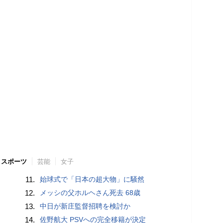
スポーツ
芸能
女子
11.
始球式で「日本の超大物」に騒然
12.
メッシの父ホルヘさん死去 68歳
13.
中日が新庄監督招聘を検討か
14.
佐野航大 PSVへの完全移籍が決定