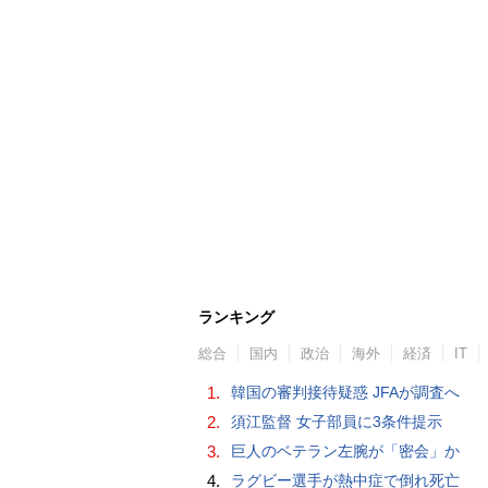
ランキング
総合
国内
政治
海外
経済
IT
1.
韓国の審判接待疑惑 JFAが調査へ
2.
須江監督 女子部員に3条件提示
3.
巨人のベテラン左腕が「密会」か
4.
ラグビー選手が熱中症で倒れ死亡