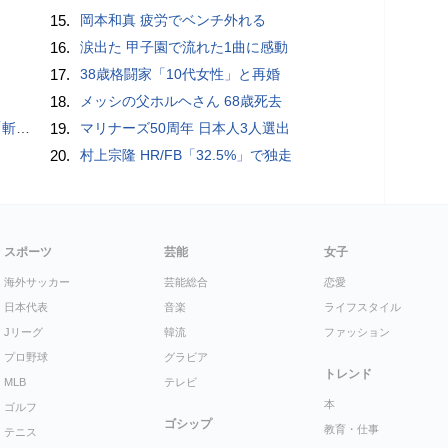
15.
岡本和真 疲労でベンチ外れる
16.
涙出た 甲子園で流れた1曲に感動
17.
38歳格闘家「10代女性」と再婚
18.
メッシの父ホルヘさん 68歳死去
いるよう」
19.
マリナーズ50周年 日本人3人選出
20.
村上宗隆 HR/FB「32.5%」で独走
スポーツ
芸能
女子
海外サッカー
芸能総合
恋愛
日本代表
音楽
ライフスタイル
Jリーグ
韓流
ファッション
プロ野球
グラビア
トレンド
MLB
テレビ
本
ゴルフ
ゴシップ
教育・仕事
テニス