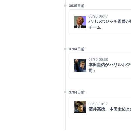
3635日前
08/26 06:47
ハリルホジッチ監督が
チーム
3784日前
03/30 00:38
本田圭佑がハリルホジ
司」
3784日前
03/30 10:17
酒井高徳、本田圭佑と