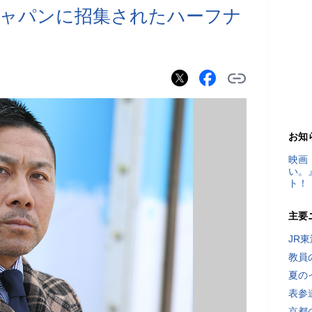
ジャパンに招集されたハーフナ
お知
映画
い。
ト！
主要
JR
教員
夏の
表参
京都