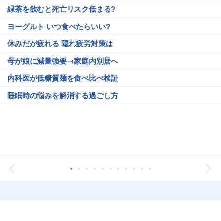
緑茶を飲むと死亡リスク低まる?
ヨーグルト いつ食べたらいい?
休みだが疲れる 隠れ疲労対策は
母が娘に減量強要→家庭内別居へ
内科医が低糖質麺を食べ比べ検証
睡眠時の悩みを解消する過ごし方