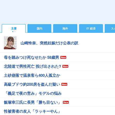
主要
国内
海外
IT 経済
ス
山崎怜奈、突然妊娠だけ公表の訳
母を踏みつけ死なせたか 58歳男
北陸道で男性死亡 投げ出された?
土砂崩落で温泉客ら400人孤立か
高級ブドウ約200房を盗んだ疑い
「義足で夜の営み」モデルの悩み
飯塚幸三氏に長男「勝ち目ない」
性被害者の友人「ラッキーやん」