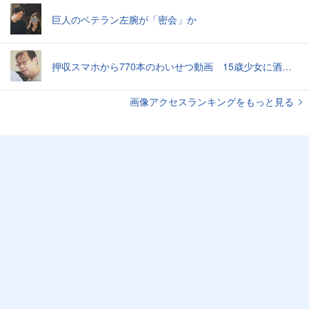
巨人のベテラン左腕が「密会」か
押収スマホから770本のわいせつ動画 15歳少女に酒と薬飲ませ性的暴行か 54歳男を再逮捕 「薬もありますよ」とSNSで誘い出し
画像アクセスランキングをもっと見る