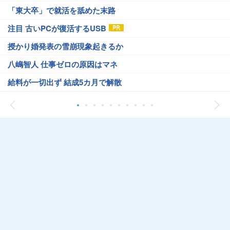
「東大卒」で就活を舐めた末路
注目 古いPCが復活するUSB
授かり婚発表の雪崩現象起きるか
八嶋智人 仕事ゼロの原因はマネ
給料が一切出ず 結成5カ月で解散