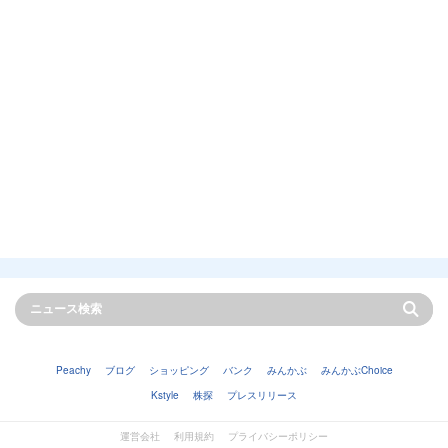
Peachy
ブログ
ショッピング
バンク
みんかぶ
みんかぶChoice
Kstyle
株探
プレスリリース
運営会社
利用規約
プライバシーポリシー