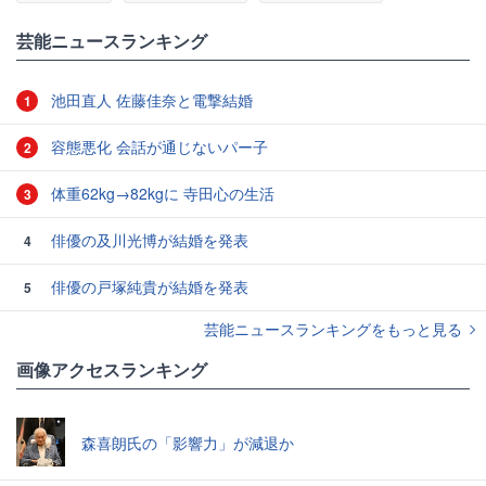
#5時に夢中！
芸能ニュースランキング
池田直人 佐藤佳奈と電撃結婚
1
容態悪化 会話が通じないパー子
2
体重62kg→82kgに 寺田心の生活
3
俳優の及川光博が結婚を発表
4
俳優の戸塚純貴が結婚を発表
5
芸能ニュースランキングをもっと見る
画像アクセスランキング
森喜朗氏の「影響力」が減退か