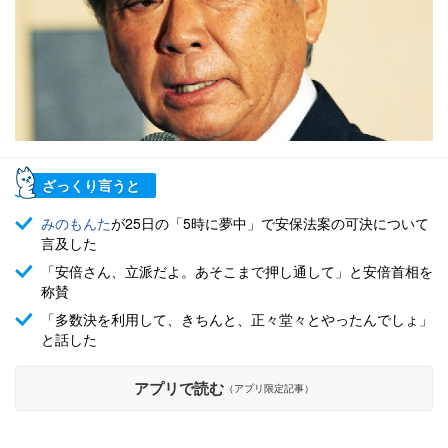
ざっくり言うと
みのもんた
が25日の「5時に夢中」で安保法案の可決について
言及した
「安倍さん、立派だよ。あそこまで押し通して」と安倍首相を
称賛
「多数決を利用して、きちんと、正々堂々とやったんでしょ」
と話した
アプリで読む
（アプリ限定記事）