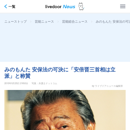
一覧
>
>
>
みのもんた 安保法の可
ニューストップ
芸能ニュース
芸能総合ニュース
みのもんた 安保法の可決に「安倍晋三首相は立
派」と称賛
2015年9月25日 21時0分
写真：弁護士ドットコム
by ライブドアニュース編集部