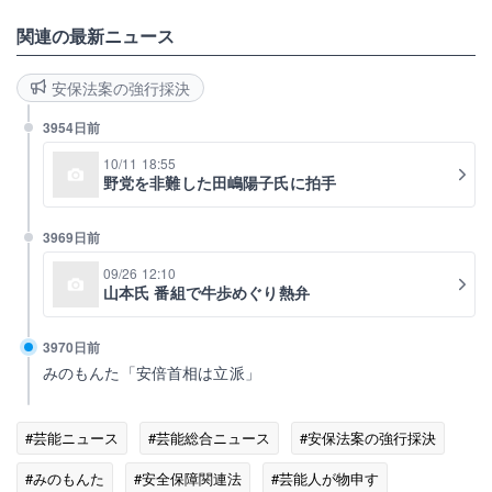
関連の最新ニュース
安保法案の強行採決
3954日前
10/11 18:55
野党を非難した田嶋陽子氏に拍手
3969日前
09/26 12:10
山本氏 番組で牛歩めぐり熱弁
3970日前
みのもんた「安倍首相は立派」
#芸能ニュース
#芸能総合ニュース
#安保法案の強行採決
#みのもんた
#安全保障関連法
#芸能人が物申す