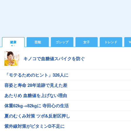
健康
芸能
ゴシップ
女子
トレンド
Y
キノコで血糖値スパイクを防ぐ
「モテるためのヒント」326人に
容姿と寿命 28年追跡で見えた差
あたりめ 血糖値を上げない理由
体重62kg→82kgに 寺田心の生活
夏のむくみ対策 ツボ&反射区押し
紫外線対策がビタミンD不足に