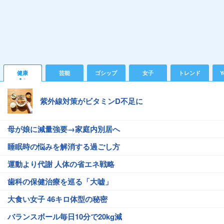
健康
芸能
ゴシップ
女子
トレンド
Y
紫外線対策がビタミンD不足に
母が娘に減量強要→家庭内別居へ
睡眠時の悩みを解消する過ごし方
運動より代謝 人体の省エネ戦略
歯科の保健治療を巡る「大嘘」
大食い女子 46キロ体型の秘密
バランスボール毎日10分で20kg減