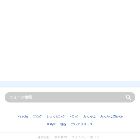
Peachy
ブログ
ショッピング
バンク
みんかぶ
みんかぶChoice
Kstyle
株探
プレスリリース
運営会社
利用規約
プライバシーポリシー