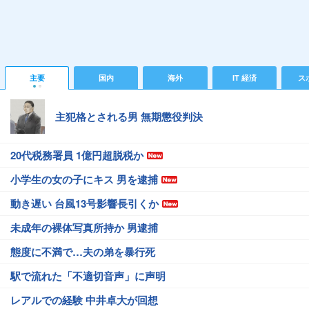
主要
国内
海外
IT 経済
ス
主犯格とされる男 無期懲役判決
20代税務署員 1億円超脱税か
小学生の女の子にキス 男を逮捕
動き遅い 台風13号影響長引くか
未成年の裸体写真所持か 男逮捕
態度に不満で…夫の弟を暴行死
駅で流れた「不適切音声」に声明
レアルでの経験 中井卓大が回想