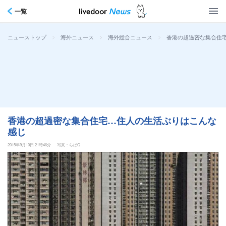
一覧
>
>
>
香港の超過密な集合住
ニューストップ
海外ニュース
海外総合ニュース
香港の超過密な集合住宅…住人の生活ぶりはこんな
感じ
2015年9月10日 21時46分
写真：らばQ