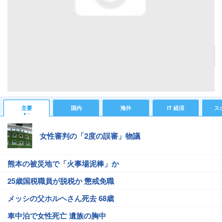
香港の集合住宅01
記事へ戻る
#海外ニュース
#海外総合ニュース
主要
国内
海外
IT 経済
ス
女性審判の「2度の誤審」物議
熊本の被災地で「火事場泥棒」か
25歳国税職員が脱税か 懲戒免職
メッシの父ホルヘさん死去 68歳
車中泊で女性死亡 遺族の胸中