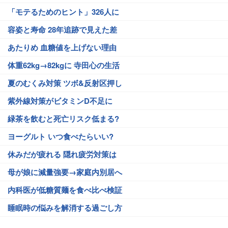
「モテるためのヒント」326人に
容姿と寿命 28年追跡で見えた差
あたりめ 血糖値を上げない理由
体重62kg→82kgに 寺田心の生活
夏のむくみ対策 ツボ&反射区押し
紫外線対策がビタミンD不足に
緑茶を飲むと死亡リスク低まる?
ヨーグルト いつ食べたらいい?
休みだが疲れる 隠れ疲労対策は
母が娘に減量強要→家庭内別居へ
内科医が低糖質麺を食べ比べ検証
睡眠時の悩みを解消する過ごし方