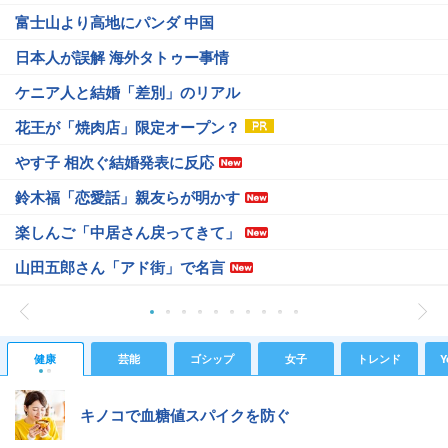
富士山より高地にパンダ 中国
日本人が誤解 海外タトゥー事情
ケニア人と結婚「差別」のリアル
花王が「焼肉店」限定オープン？
やす子 相次ぐ結婚発表に反応
鈴木福「恋愛話」親友らが明かす
楽しんご「中居さん戻ってきて」
山田五郎さん「アド街」で名言
健康
芸能
ゴシップ
女子
トレンド
Y
キノコで血糖値スパイクを防ぐ